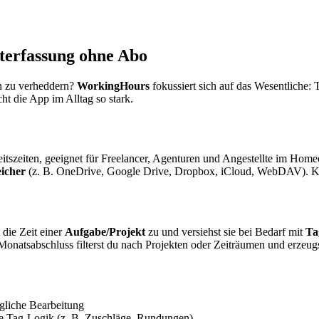
erfassung ohne Abo
en zu verheddern?
WorkingHours
fokussiert sich auf das Wesentliche: 
t die App im Alltag so stark.
szeiten, geeignet für Freelancer, Agenturen und Angestellte im Homeoffic
icher
(z. B. OneDrive, Google Drive, Dropbox, iCloud, WebDAV). Ke
 die Zeit einer
Aufgabe/Projekt
zu und versiehst sie bei Bedarf mit
Ta
Monatsabschluss filterst du nach Projekten oder Zeiträumen und erzeug
ägliche Bearbeitung
ible Tag-Logik (z. B. Zuschläge, Rundungen)