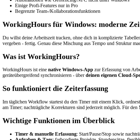
Einige Profi-Features nur in Pro
Begrenzte Team-/Kollaborationsfunktionen
WorkingHours für Windows: moderne Zeit
Du willst deine Arbeitszeit tracken, ohne dich in komplizierte Tabell
vergeben - fertig. Genau diese Mischung aus Tempo und Struktur mach
Was ist WorkingHours?
WorkingHours ist eine
native Windows-App
zur Erfassung von Arbeit
geräteübergreifend synchronisieren - über
deinen eigenen Cloud-Spe
So funktioniert die Zeiterfassung
Im täglichen Workflow startest du den Timer mit einem Klick, ordnest
am Timer; nachträgliche Korrekturen sind jederzeit möglich. Für den 
Wichtige Funktionen im Überblick
Timer & manuelle Erfassung
: Start/Pause/Stop sowie nachtr
Aufgaben & Tags
: farbcodierte Projekte, Stundensätze, flex