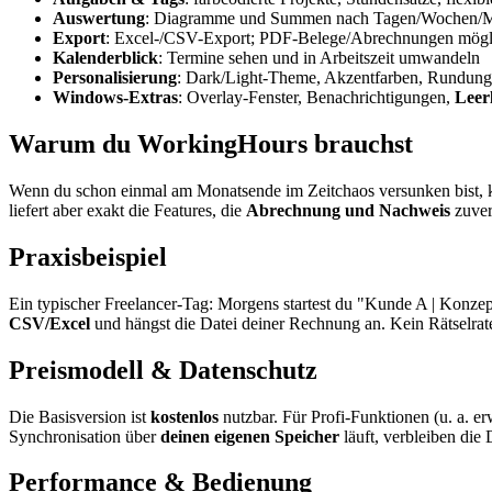
Auswertung
: Diagramme und Summen nach Tagen/Wochen/M
Export
: Excel-/CSV-Export; PDF-Belege/Abrechnungen mögl
Kalenderblick
: Termine sehen und in Arbeitszeit umwandeln
Personalisierung
: Dark/Light-Theme, Akzentfarben, Rundung
Windows-Extras
: Overlay-Fenster, Benachrichtigungen,
Leer
Warum du WorkingHours brauchst
Wenn du schon einmal am Monatsende im Zeitchaos versunken bist, k
liefert aber exakt die Features, die
Abrechnung und Nachweis
zuver
Praxisbeispiel
Ein typischer Freelancer-Tag: Morgens startest du "Kunde A | Konzept
CSV/Excel
und hängst die Datei deiner Rechnung an. Kein Rätselraten
Preismodell & Datenschutz
Die Basisversion ist
kostenlos
nutzbar. Für Profi-Funktionen (u. a. e
Synchronisation über
deinen eigenen Speicher
läuft, verbleiben die
Performance & Bedienung