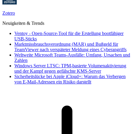
Zotero
Neuigkeiten & Trends
Ventoy - Open-Source-Tool für die Erstellung bootfähiger
USB-Sticks
Marktmissbrauchsverordnung (MAR) und Bußgeld für
TeamViewer nach verspäteter Meldung eines Cyberangriffs
Weltweite Microsoft Teams-Ausfälle: Umfang, Ursachen und
Zahlen
Windows Server LTSC: TPM-basierte Volumenaktivierung
und der Kampf gegen gefälschte KMS-Server
Sicherheitslücke bei Apple iCloud+: Warum das Verbergen
von E-Mail-Adressen ein Risiko darstellt