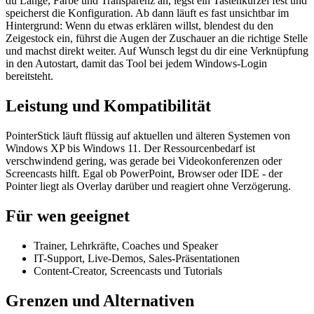
du Länge, Farbe und Transparenz an, legst ein Tastenkürzel fest und
speicherst die Konfiguration. Ab dann läuft es fast unsichtbar im
Hintergrund: Wenn du etwas erklären willst, blendest du den
Zeigestock ein, führst die Augen der Zuschauer an die richtige Stelle
und machst direkt weiter. Auf Wunsch legst du dir eine Verknüpfung
in den Autostart, damit das Tool bei jedem Windows-Login
bereitsteht.
Leistung und Kompatibilität
PointerStick läuft flüssig auf aktuellen und älteren Systemen von
Windows XP bis Windows 11. Der Ressourcenbedarf ist
verschwindend gering, was gerade bei Videokonferenzen oder
Screencasts hilft. Egal ob PowerPoint, Browser oder IDE - der
Pointer liegt als Overlay darüber und reagiert ohne Verzögerung.
Für wen geeignet
Trainer, Lehrkräfte, Coaches und Speaker
IT-Support, Live-Demos, Sales-Präsentationen
Content-Creator, Screencasts und Tutorials
Grenzen und Alternativen