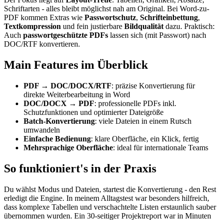
Schriftarten - alles bleibt möglichst nah am Original. Bei Word-zu-
PDF kommen Extras wie
Passwortschutz
,
Schrifteinbettung
,
Textkompression
und fein justierbare
Bildqualität
dazu. Praktisch:
Auch
passwortgeschützte PDFs
lassen sich (mit Passwort) nach
DOC/RTF konvertieren.
Main Features im Überblick
PDF → DOC/DOCX/RTF
: präzise Konvertierung für
direkte Weiterbearbeitung in Word
DOC/DOCX → PDF
: professionelle PDFs inkl.
Schutzfunktionen und optimierter Dateigröße
Batch-Konvertierung
: viele Dateien in einem Rutsch
umwandeln
Einfache Bedienung
: klare Oberfläche, ein Klick, fertig
Mehrsprachige Oberfläche
: ideal für internationale Teams
So funktioniert's in der Praxis
Du wählst Modus und Dateien, startest die Konvertierung - den Rest
erledigt die Engine. In meinem Alltagstest war besonders hilfreich,
dass komplexe Tabellen und verschachtelte Listen erstaunlich sauber
übernommen wurden. Ein 30-seitiger Projektreport war in Minuten