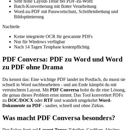
Sehr hohe Layout-Treue bei PDF-zu-Word
Batch-Konvertierung mit flotter Verarbeitung
Word-zu-PDF mit Passwortschutz, Schrifteinbettung und
Bildoptimierung
Nachteile
Keine integrierte OCR für gescannte PDFs
Nur für Windows verfügbar
Nach 14 Tagen Testphase kostenpflichtig
PDF Conversa: PDF zu Word und Word
zu PDF ohne Drama
Du kennst das: Eine wichtige PDF landet im Postfach, du musst sie
schnell in Word nachbearbeiten - und am Ende kämpfst du mit
verrutschtem Layout. Mit
PDF Conversa
holst du dir eine Lösung,
die genau dieses Problem ernst nimmt. Das Tool konvertiert PDFs
zu
DOC/DOCX
oder
RTF
und wandelt umgekehrt
Word-
Dokumente zu PDF
- sauber, schnell und ohne Zirkus.
Was macht PDF Conversa besonders?
Der Fokus liegt auf
Layout-Treue
: Tabellen, Grafiken, Absätze,