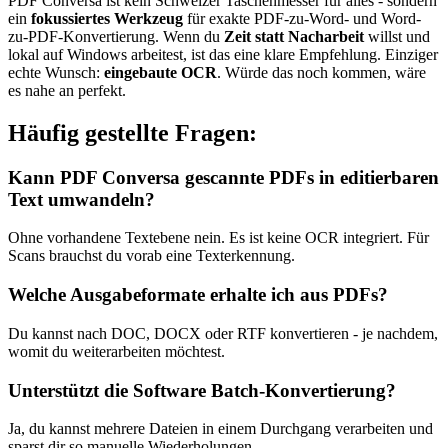
PDF Conversa ist kein Schweizer Taschenmesser für alles - sondern
ein
fokussiertes Werkzeug
für exakte PDF-zu-Word- und Word-
zu-PDF-Konvertierung. Wenn du
Zeit statt Nacharbeit
willst und
lokal auf Windows arbeitest, ist das eine klare Empfehlung. Einziger
echte Wunsch:
eingebaute OCR
. Würde das noch kommen, wäre
es nahe an perfekt.
Häufig gestellte Fragen:
Kann PDF Conversa gescannte PDFs in editierbaren
Text umwandeln?
Ohne vorhandene Textebene nein. Es ist keine OCR integriert. Für
Scans brauchst du vorab eine Texterkennung.
Welche Ausgabeformate erhalte ich aus PDFs?
Du kannst nach DOC, DOCX oder RTF konvertieren - je nachdem,
womit du weiterarbeiten möchtest.
Unterstützt die Software Batch-Konvertierung?
Ja, du kannst mehrere Dateien in einem Durchgang verarbeiten und
sparst dir so manuelle Wiederholungen.