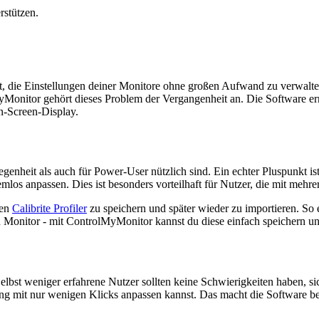
rstützen.
lft, die Einstellungen deiner Monitore ohne großen Aufwand zu verwalte
yMonitor gehört dieses Problem der Vergangenheit an. Die Software erm
n-Screen-Display.
egenheit als auch für Power-User nützlich sind. Ein echter Pluspunkt i
mlos anpassen. Dies ist besonders vorteilhaft für Nutzer, die mit mehr
ten
Calibrite Profiler
zu speichern und später wieder zu importieren. So 
nen Monitor - mit ControlMyMonitor kannst du diese einfach speichern un
elbst weniger erfahrene Nutzer sollten keine Schwierigkeiten haben, sich
ung mit nur wenigen Klicks anpassen kannst. Das macht die Software bes