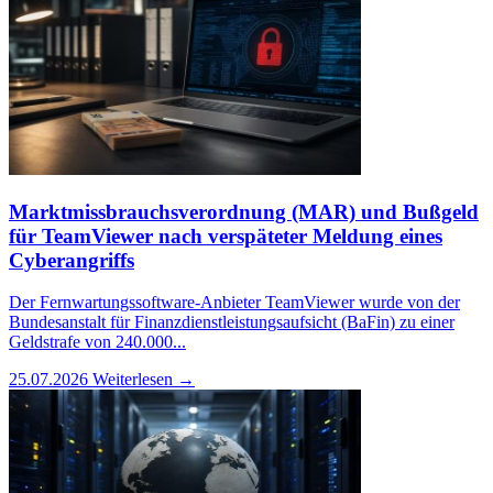
Marktmissbrauchsverordnung (MAR) und Bußgeld
für TeamViewer nach verspäteter Meldung eines
Cyberangriffs
Der Fernwartungssoftware-Anbieter TeamViewer wurde von der
Bundesanstalt für Finanzdienstleistungsaufsicht (BaFin) zu einer
Geldstrafe von 240.000...
25.07.2026
Weiterlesen →