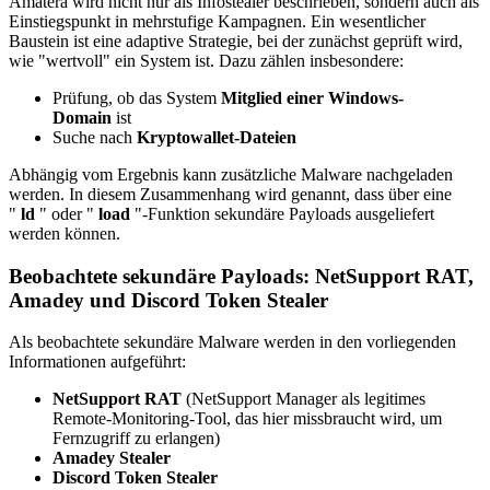
Amatera wird nicht nur als Infostealer beschrieben, sondern auch als
Einstiegspunkt in mehrstufige Kampagnen. Ein wesentlicher
Baustein ist eine adaptive Strategie, bei der zunächst geprüft wird,
wie "wertvoll" ein System ist. Dazu zählen insbesondere:
Prüfung, ob das System
Mitglied einer Windows-
Domain
ist
Suche nach
Kryptowallet-Dateien
Abhängig vom Ergebnis kann zusätzliche Malware nachgeladen
werden. In diesem Zusammenhang wird genannt, dass über eine
"
ld
" oder "
load
"-Funktion sekundäre Payloads ausgeliefert
werden können.
Beobachtete sekundäre Payloads: NetSupport RAT,
Amadey und Discord Token Stealer
Als beobachtete sekundäre Malware werden in den vorliegenden
Informationen aufgeführt:
NetSupport RAT
(NetSupport Manager als legitimes
Remote-Monitoring-Tool, das hier missbraucht wird, um
Fernzugriff zu erlangen)
Amadey Stealer
Discord Token Stealer