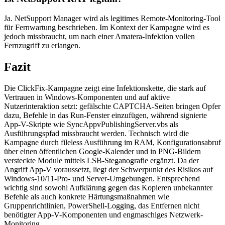
Ja. NetSupport Manager wird als legitimes Remote-Monitoring-Tool
für Fernwartung beschrieben. Im Kontext der Kampagne wird es
jedoch missbraucht, um nach einer Amatera-Infektion vollen
Fernzugriff zu erlangen.
Fazit
Die ClickFix-Kampagne zeigt eine Infektionskette, die stark auf
Vertrauen in Windows-Komponenten und auf aktive
Nutzerinteraktion setzt: gefälschte CAPTCHA-Seiten bringen Opfer
dazu, Befehle in das Run-Fenster einzufügen, während signierte
App-V-Skripte wie SyncAppvPublishingServer.vbs als
Ausführungspfad missbraucht werden. Technisch wird die
Kampagne durch fileless Ausführung im RAM, Konfigurationsabruf
über einen öffentlichen Google-Kalender und in PNG-Bildern
versteckte Module mittels LSB-Steganografie ergänzt. Da der
Angriff App-V voraussetzt, liegt der Schwerpunkt des Risikos auf
Windows-10/11-Pro- und Server-Umgebungen. Entsprechend
wichtig sind sowohl Aufklärung gegen das Kopieren unbekannter
Befehle als auch konkrete Härtungsmaßnahmen wie
Gruppenrichtlinien, PowerShell-Logging, das Entfernen nicht
benötigter App-V-Komponenten und engmaschiges Netzwerk-
Monitoring.