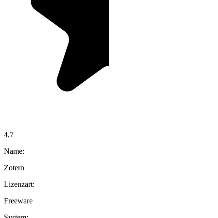
4,7
Name:
Zotero
Lizenzart:
Freeware
System: