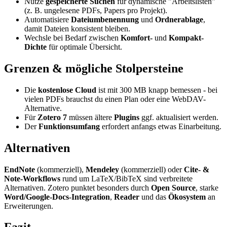
Nutze
gespeicherte Suchen
für dynamische "Arbeitslisten"
(z. B. ungelesene PDFs, Papers pro Projekt).
Automatisiere
Dateiumbenennung
und
Ordnerablage
,
damit Dateien konsistent bleiben.
Wechsle bei Bedarf zwischen
Komfort-
und
Kompakt-
Dichte
für optimale Übersicht.
Grenzen & mögliche Stolpersteine
Die
kostenlose Cloud
ist mit 300 MB knapp bemessen - bei
vielen PDFs brauchst du einen Plan oder eine WebDAV-
Alternative.
Für
Zotero 7
müssen ältere
Plugins
ggf. aktualisiert werden.
Der
Funktionsumfang
erfordert anfangs etwas Einarbeitung.
Alternativen
EndNote
(kommerziell),
Mendeley
(kommerziell) oder
Cite- &
Note-Workflows
rund um LaTeX/BibTeX sind verbreitete
Alternativen. Zotero punktet besonders durch
Open Source
, starke
Word/Google-Docs-Integration
,
Reader
und das
Ökosystem
an
Erweiterungen.