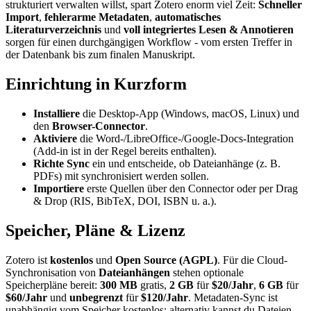
strukturiert verwalten willst, spart Zotero enorm viel Zeit:
Schneller
Import
,
fehlerarme Metadaten
,
automatisches
Literaturverzeichnis
und
voll integriertes Lesen & Annotieren
sorgen für einen durchgängigen Workflow - vom ersten Treffer in
der Datenbank bis zum finalen Manuskript.
Einrichtung in Kurzform
Installiere
die Desktop-App (Windows, macOS, Linux) und
den
Browser-Connector
.
Aktiviere
die Word-/LibreOffice-/Google-Docs-Integration
(Add-in ist in der Regel bereits enthalten).
Richte Sync
ein und entscheide, ob Dateianhänge (z. B.
PDFs) mit synchronisiert werden sollen.
Importiere
erste Quellen über den Connector oder per Drag
& Drop (RIS, BibTeX, DOI, ISBN u. a.).
Speicher, Pläne & Lizenz
Zotero ist
kostenlos
und
Open Source (AGPL)
. Für die Cloud-
Synchronisation von
Dateianhängen
stehen optionale
Speicherpläne bereit:
300 MB
gratis,
2 GB
für
$20/Jahr
,
6 GB
für
$60/Jahr
und
unbegrenzt
für
$120/Jahr
. Metadaten-Sync ist
unabhängig vom Speicher kostenlos; alternativ kannst du Dateien