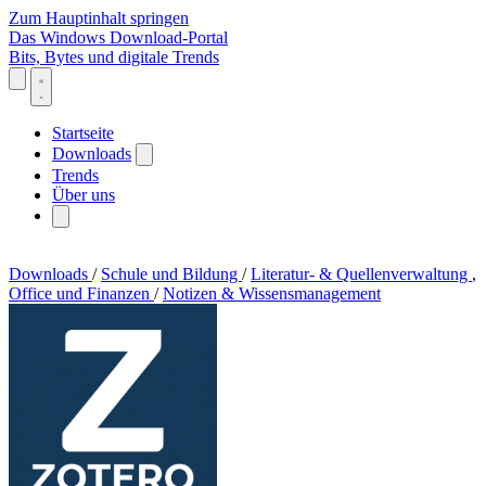
Zum Hauptinhalt springen
Das Windows Download-Portal
Bits, Bytes und digitale Trends
Startseite
Downloads
Trends
Über uns
Downloads
/
Schule und Bildung
/
Literatur- & Quellenverwaltung
,
Office und Finanzen
/
Notizen & Wissensmanagement