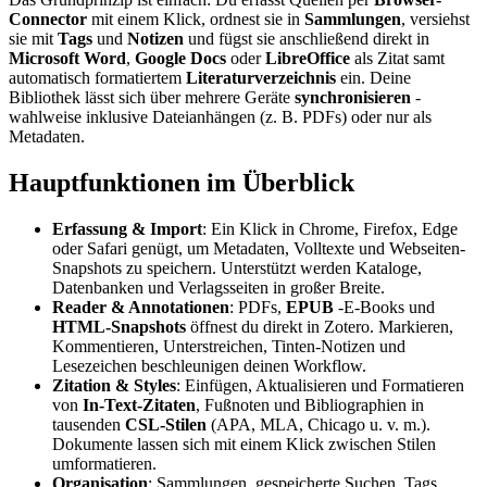
Connector
mit einem Klick, ordnest sie in
Sammlungen
, versiehst
sie mit
Tags
und
Notizen
und fügst sie anschließend direkt in
Microsoft Word
,
Google Docs
oder
LibreOffice
als Zitat samt
automatisch formatiertem
Literaturverzeichnis
ein. Deine
Bibliothek lässt sich über mehrere Geräte
synchronisieren
-
wahlweise inklusive Dateianhängen (z. B. PDFs) oder nur als
Metadaten.
Hauptfunktionen im Überblick
Erfassung & Import
: Ein Klick in Chrome, Firefox, Edge
oder Safari genügt, um Metadaten, Volltexte und Webseiten-
Snapshots zu speichern. Unterstützt werden Kataloge,
Datenbanken und Verlagsseiten in großer Breite.
Reader & Annotationen
: PDFs,
EPUB
-E-Books und
HTML-Snapshots
öffnest du direkt in Zotero. Markieren,
Kommentieren, Unterstreichen, Tinten-Notizen und
Lesezeichen beschleunigen deinen Workflow.
Zitation & Styles
: Einfügen, Aktualisieren und Formatieren
von
In-Text-Zitaten
, Fußnoten und Bibliographien in
tausenden
CSL-Stilen
(APA, MLA, Chicago u. v. m.).
Dokumente lassen sich mit einem Klick zwischen Stilen
umformatieren.
Organisation
: Sammlungen, gespeicherte Suchen, Tags,