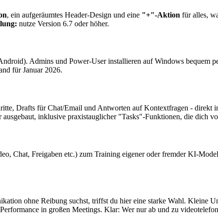
on
, ein aufgeräumtes Header-Design und eine
"+"-Aktion
für alles, w
lung:
nutze Version 6.7 oder höher.
Android). Admins und Power-User installieren auf Windows bequem p
tand für Januar 2026.
te, Drafts für Chat/Email und Antworten auf Kontextfragen - direkt in 
 ausgebaut, inklusive praxistauglicher "Tasks"-Funktionen, die dich v
eo, Chat, Freigaben etc.) zum Training eigener oder fremder KI-Modell
ikation ohne Reibung suchst, triffst du hier eine starke Wahl. Kleine
erformance in großen Meetings. Klar: Wer nur ab und zu videotelefonier