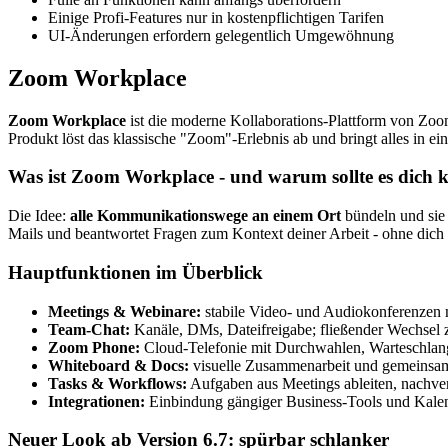
Einige Profi-Features nur in kostenpflichtigen Tarifen
UI-Änderungen erfordern gelegentlich Umgewöhnung
Zoom Workplace
Zoom Workplace
ist die moderne Kollaborations-Plattform von Zoo
Produkt löst das klassische "Zoom"-Erlebnis ab und bringt alles in
Was ist Zoom Workplace - und warum sollte es dic
Die Idee:
alle Kommunikationswege an einem Ort
bündeln und sie
Mails und beantwortet Fragen zum Kontext deiner Arbeit - ohne dich
Hauptfunktionen im Überblick
Meetings & Webinare:
stabile Video- und Audiokonferenzen m
Team-Chat:
Kanäle, DMs, Dateifreigabe; fließender Wechsel
Zoom Phone:
Cloud-Telefonie mit Durchwahlen, Warteschlan
Whiteboard & Docs:
visuelle Zusammenarbeit und gemeinsa
Tasks & Workflows:
Aufgaben aus Meetings ableiten, nachve
Integrationen:
Einbindung gängiger Business-Tools und Kale
Neuer Look ab Version 6.7: spürbar schlanker