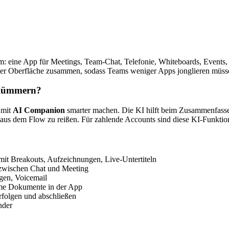
m: eine App für Meetings, Team-Chat, Telefonie, Whiteboards, Events
 einer Oberfläche zusammen, sodass Teams weniger Apps jonglieren müs
h kümmern?
 mit
AI Companion
smarter machen. Die KI hilft beim Zusammenfasse
 aus dem Flow zu reißen. Für zahlende Accounts sind diese KI-Funktio
it Breakouts, Aufzeichnungen, Live-Untertiteln
 zwischen Chat und Meeting
gen, Voicemail
me Dokumente in der App
rfolgen und abschließen
nder