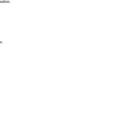
sation.
e.