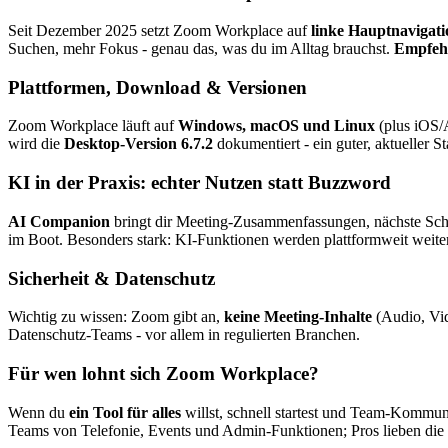
Seit Dezember 2025 setzt Zoom Workplace auf
linke Hauptnavigati
Suchen, mehr Fokus - genau das, was du im Alltag brauchst.
Empfeh
Plattformen, Download & Versionen
Zoom Workplace läuft auf
Windows, macOS und Linux
(plus iOS/
wird die
Desktop-Version 6.7.2
dokumentiert - ein guter, aktueller S
KI in der Praxis: echter Nutzen statt Buzzword
AI Companion
bringt dir Meeting-Zusammenfassungen, nächste Schrit
im Boot. Besonders stark: KI-Funktionen werden plattformweit weiter
Sicherheit & Datenschutz
Wichtig zu wissen: Zoom gibt an,
keine Meeting-Inhalte
(Audio, Vid
Datenschutz-Teams - vor allem in regulierten Branchen.
Für wen lohnt sich Zoom Workplace?
Wenn du
ein Tool für alles
willst, schnell startest und Team-Kommun
Teams von Telefonie, Events und Admin-Funktionen; Pros lieben die P