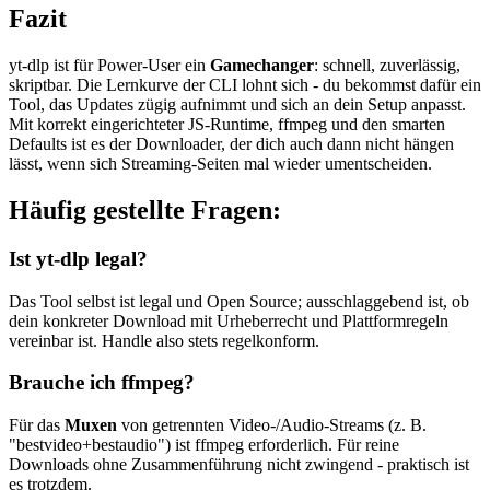
Fazit
yt-dlp ist für Power-User ein
Gamechanger
: schnell, zuverlässig,
skriptbar. Die Lernkurve der CLI lohnt sich - du bekommst dafür ein
Tool, das Updates zügig aufnimmt und sich an dein Setup anpasst.
Mit korrekt eingerichteter JS-Runtime, ffmpeg und den smarten
Defaults ist es der Downloader, der dich auch dann nicht hängen
lässt, wenn sich Streaming-Seiten mal wieder umentscheiden.
Häufig gestellte Fragen:
Ist yt-dlp legal?
Das Tool selbst ist legal und Open Source; ausschlaggebend ist, ob
dein konkreter Download mit Urheberrecht und Plattformregeln
vereinbar ist. Handle also stets regelkonform.
Brauche ich ffmpeg?
Für das
Muxen
von getrennten Video-/Audio-Streams (z. B.
"bestvideo+bestaudio") ist ffmpeg erforderlich. Für reine
Downloads ohne Zusammenführung nicht zwingend - praktisch ist
es trotzdem.