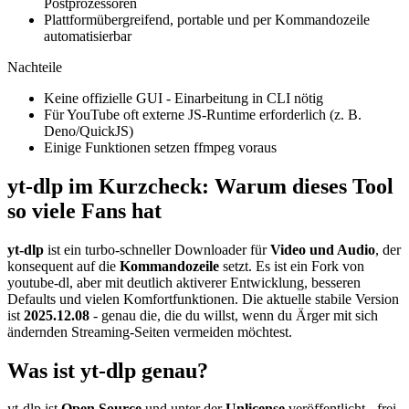
Postprozessoren
Plattformübergreifend, portable und per Kommandozeile
automatisierbar
Nachteile
Keine offizielle GUI - Einarbeitung in CLI nötig
Für YouTube oft externe JS-Runtime erforderlich (z. B.
Deno/QuickJS)
Einige Funktionen setzen ffmpeg voraus
yt-dlp im Kurzcheck: Warum dieses Tool
so viele Fans hat
yt-dlp
ist ein turbo-schneller Downloader für
Video und Audio
, der
konsequent auf die
Kommandozeile
setzt. Es ist ein Fork von
youtube-dl, aber mit deutlich aktiverer Entwicklung, besseren
Defaults und vielen Komfortfunktionen. Die aktuelle stabile Version
ist
2025.12.08
- genau die, die du willst, wenn du Ärger mit sich
ändernden Streaming-Seiten vermeiden möchtest.
Was ist yt-dlp genau?
yt-dlp ist
Open Source
und unter der
Unlicense
veröffentlicht - frei