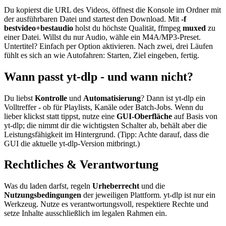
Du kopierst die URL des Videos, öffnest die Konsole im Ordner mit
der ausführbaren Datei und startest den Download. Mit
-f
bestvideo+bestaudio
holst du höchste Qualität, ffmpeg
muxed
zu
einer Datei. Willst du nur Audio, wähle ein M4A/MP3-Preset.
Untertitel? Einfach per Option aktivieren. Nach zwei, drei Läufen
fühlt es sich an wie Autofahren: Starten, Ziel eingeben, fertig.
Wann passt yt-dlp - und wann nicht?
Du liebst
Kontrolle
und
Automatisierung
? Dann ist yt-dlp ein
Volltreffer - ob für Playlists, Kanäle oder Batch-Jobs. Wenn du
lieber klickst statt tippst, nutze eine
GUI-Oberfläche
auf Basis von
yt-dlp; die nimmt dir die wichtigsten Schalter ab, behält aber die
Leistungsfähigkeit im Hintergrund. (Tipp: Achte darauf, dass die
GUI die aktuelle yt-dlp-Version mitbringt.)
Rechtliches & Verantwortung
Was du laden darfst, regeln
Urheberrecht
und die
Nutzungsbedingungen
der jeweiligen Plattform. yt-dlp ist nur ein
Werkzeug. Nutze es verantwortungsvoll, respektiere Rechte und
setze Inhalte ausschließlich im legalen Rahmen ein.