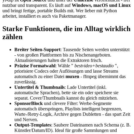
nutzbar und transparent. Es läuft auf
Windows, macOS und Linux
und bringt fertige, portable Builds mit. Wer lieber mit Python
arbeitet, installiert es auch via Paketmanager.
Starke Funktionen, die im Alltag wirklich
zählen
Breiter Seiten-Support
: Tausende Seiten werden unterstützt
- von großen Plattformen bis zu Nischenangeboten.
Aktualisierungen halten die Extraktoren frisch.
Präzise Formatwahl
: Wähle "
bestvideo+bestaudio
",
priorisiere Codecs oder Auflösungen und lasse Streams
automatisch zu einer Datei
muxen
- ffmpeg übernimmt das
zuverlässig.
Untertitel & Thumbnails
: Lade Untertitel (inkl.
automatische Sprachen), bette sie ein oder speichere sie
separat. Cover/Thumbnails kannst du gleich mitziehen.
SponsorBlock
und clevere Filter: Werbe-Segmente
automatisch überspringen, Playlists intelligent begrenzen,
Warte-/Retry-Logik, Archive gegen Dubletten - das spart Zeit
und Nerven.
Output-Templates
: Saubere Dateinamen nach Schema (z. B.
Künstler/Datum/ID). Ideal für große Sammlungen und