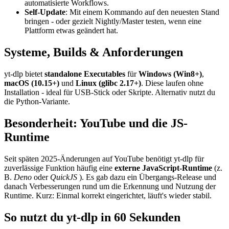
automatisierte Workflows.
Self-Update
: Mit einem Kommando auf den neuesten Stand
bringen - oder gezielt Nightly/Master testen, wenn eine
Plattform etwas geändert hat.
Systeme, Builds & Anforderungen
yt-dlp bietet
standalone Executables
für
Windows (Win8+)
,
macOS (10.15+)
und
Linux (glibc 2.17+)
. Diese laufen ohne
Installation - ideal für USB-Stick oder Skripte. Alternativ nutzt du
die Python-Variante.
Besonderheit: YouTube und die JS-
Runtime
Seit späten 2025-Änderungen auf YouTube benötigt yt-dlp für
zuverlässige Funktion häufig eine
externe JavaScript-Runtime
(z.
B.
Deno
oder
QuickJS
). Es gab dazu ein Übergangs-Release und
danach Verbesserungen rund um die Erkennung und Nutzung der
Runtime. Kurz: Einmal korrekt eingerichtet, läuft's wieder stabil.
So nutzt du yt-dlp in 60 Sekunden