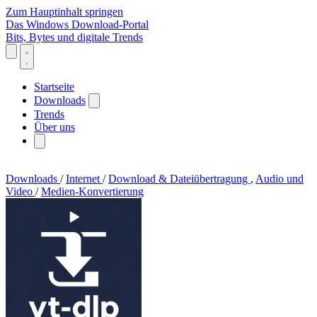
Zum Hauptinhalt springen
Das Windows Download-Portal
Bits, Bytes und digitale Trends
Startseite
Downloads
Trends
Über uns
Downloads
/
Internet
/
Download & Dateiübertragung
,
Audio und
Video
/
Medien-Konvertierung