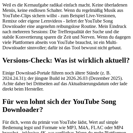
Weil es die Kernaufgabe radikal einfach macht. Keine überladenen
Menüs, keine endlosen Schalter. Wenn du regelmäßig Musik aus
YouTube-Clips sichern willst - zum Beispiel Live-Versionen,
Remixe oder eigene Lernvideos - liefert der YouTube Song
Downloader eine angenehm reibungslose Routine. Mein Eindruck
nach mehreren Sessions: Die Trefferqualität der Suche und die
stabile Konvertierung sparen dir Zeit und Nerven. Wenn du dagegen
viele Plattformen abseits von YouTube brauchst, ist ein Multi-
Downloader sinnvoller; dafür ist das Tool bewusst nicht gebaut.
Versions-Check: Was ist wirklich aktuell?
Einige Download-Portale führen noch ältere Stände (z. B.
2024.24.31); der jüngste Build ist 2026.26.03 (Dezember 2025).
Achte daher bei Drittseiten auf das Aktualisierungsdatum oder lade
direkt beim Hersteller.
Für wen lohnt sich der YouTube Song
Downloader?
Für dich, wenn du primär von YouTube lädst, Wert auf simple
Bedienung legst und Formate wie MP3, M4A, FLAC oder MP4
brauchst - inklusive 4K, wo verfügbar. Wenn du mehr Plattformen