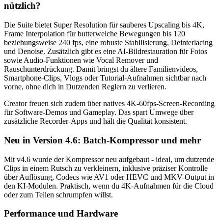
nützlich?
Die Suite bietet Super Resolution für sauberes Upscaling bis 4K,
Frame Interpolation für butterweiche Bewegungen bis 120
beziehungsweise 240 fps, eine robuste Stabilisierung, Deinterlacing
und Denoise. Zusätzlich gibt es eine AI-Bildrestauration für Fotos
sowie Audio-Funktionen wie Vocal Remover und
Rauschunterdrückung. Damit bringst du ältere Familienvideos,
Smartphone-Clips, Vlogs oder Tutorial-Aufnahmen sichtbar nach
vorne, ohne dich in Dutzenden Reglern zu verlieren.
Creator freuen sich zudem über natives 4K-60fps-Screen-Recording
für Software-Demos und Gameplay. Das spart Umwege über
zusätzliche Recorder-Apps und hält die Qualität konsistent.
Neu in Version 4.6: Batch-Kompressor und mehr
Mit v4.6 wurde der Kompressor neu aufgebaut - ideal, um dutzende
Clips in einem Rutsch zu verkleinern, inklusive präziser Kontrolle
über Auflösung, Codecs wie AV1 oder HEVC und MKV-Output in
den KI-Modulen. Praktisch, wenn du 4K-Aufnahmen für die Cloud
oder zum Teilen schrumpfen willst.
Performance und Hardware