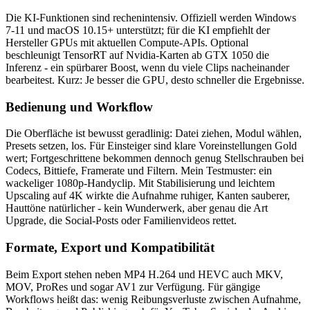
Die KI-Funktionen sind rechenintensiv. Offiziell werden Windows
7-11 und macOS 10.15+ unterstützt; für die KI empfiehlt der
Hersteller GPUs mit aktuellen Compute-APIs. Optional
beschleunigt TensorRT auf Nvidia-Karten ab GTX 1050 die
Inferenz - ein spürbarer Boost, wenn du viele Clips nacheinander
bearbeitest. Kurz: Je besser die GPU, desto schneller die Ergebnisse.
Bedienung und Workflow
Die Oberfläche ist bewusst geradlinig: Datei ziehen, Modul wählen,
Presets setzen, los. Für Einsteiger sind klare Voreinstellungen Gold
wert; Fortgeschrittene bekommen dennoch genug Stellschrauben bei
Codecs, Bittiefe, Framerate und Filtern. Mein Testmuster: ein
wackeliger 1080p-Handyclip. Mit Stabilisierung und leichtem
Upscaling auf 4K wirkte die Aufnahme ruhiger, Kanten sauberer,
Hauttöne natürlicher - kein Wunderwerk, aber genau die Art
Upgrade, die Social-Posts oder Familienvideos rettet.
Formate, Export und Kompatibilität
Beim Export stehen neben MP4 H.264 und HEVC auch MKV,
MOV, ProRes und sogar AV1 zur Verfügung. Für gängige
Workflows heißt das: wenig Reibungsverluste zwischen Aufnahme,