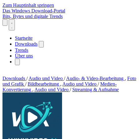
Zum Hauptinhalt springen
Das Windows Download-Portal
Bits, Bytes und digitale Trends
Startseite
Downloads
Trends
Über uns
Downloads
/
Audio und Video
/
Audio- & Video-Bearbeitung
,
Foto
und Grafik
/
Bildbearbeitung
,
Audio und Video
/
Medien-
Konvertierung
,
Audio und Video
/
Streaming & Aufnahme