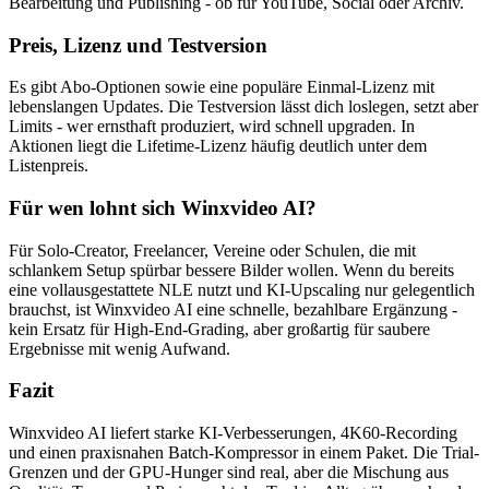
Bearbeitung und Publishing - ob für YouTube, Social oder Archiv.
Preis, Lizenz und Testversion
Es gibt Abo-Optionen sowie eine populäre Einmal-Lizenz mit
lebenslangen Updates. Die Testversion lässt dich loslegen, setzt aber
Limits - wer ernsthaft produziert, wird schnell upgraden. In
Aktionen liegt die Lifetime-Lizenz häufig deutlich unter dem
Listenpreis.
Für wen lohnt sich Winxvideo AI?
Für Solo-Creator, Freelancer, Vereine oder Schulen, die mit
schlankem Setup spürbar bessere Bilder wollen. Wenn du bereits
eine vollausgestattete NLE nutzt und KI-Upscaling nur gelegentlich
brauchst, ist Winxvideo AI eine schnelle, bezahlbare Ergänzung -
kein Ersatz für High-End-Grading, aber großartig für saubere
Ergebnisse mit wenig Aufwand.
Fazit
Winxvideo AI liefert starke KI-Verbesserungen, 4K60-Recording
und einen praxisnahen Batch-Kompressor in einem Paket. Die Trial-
Grenzen und der GPU-Hunger sind real, aber die Mischung aus