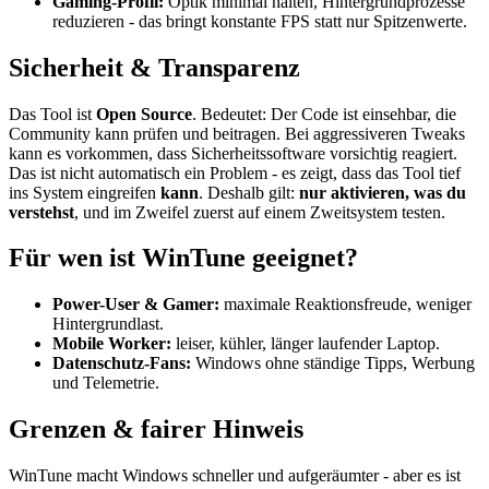
Gaming-Profil:
Optik minimal halten, Hintergrundprozesse
reduzieren - das bringt konstante FPS statt nur Spitzenwerte.
Sicherheit & Transparenz
Das Tool ist
Open Source
. Bedeutet: Der Code ist einsehbar, die
Community kann prüfen und beitragen. Bei aggressiveren Tweaks
kann es vorkommen, dass Sicherheitssoftware vorsichtig reagiert.
Das ist nicht automatisch ein Problem - es zeigt, dass das Tool tief
ins System eingreifen
kann
. Deshalb gilt:
nur aktivieren, was du
verstehst
, und im Zweifel zuerst auf einem Zweitsystem testen.
Für wen ist WinTune geeignet?
Power-User & Gamer:
maximale Reaktionsfreude, weniger
Hintergrundlast.
Mobile Worker:
leiser, kühler, länger laufender Laptop.
Datenschutz-Fans:
Windows ohne ständige Tipps, Werbung
und Telemetrie.
Grenzen & fairer Hinweis
WinTune macht Windows schneller und aufgeräumter - aber es ist