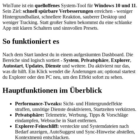
WinTune ist ein
quelloffenes
System-Tool für
Windows 10 und 11
.
Sein Ziel:
schnell spürbare Verbesserungen
erreichen - weniger
Hintergrundballast, schnellere Reaktion, sauberer Desktop und
weniger Tracking. Statt großer Suiten bekommst du eine schlanke
App mit klaren Schaltern und sinnvollen Presets.
So funktioniert es
Nach dem Start landest du in einem aufgeräumten Dashboard. Die
Bereiche sind logisch sortiert -
System
,
Privatsphäre
,
Explorer
,
Autostart
,
Updates
,
Dienste
und weitere. Du aktivierst nur das,
was dir hilft. Ein Klick wendet die Änderungen an; optional startest
du Explorer oder den PC neu, um den Effekt sofort zu sehen.
Hauptfunktionen im Überblick
Performance-Tweaks:
Sicht- und Hintergrundeffekte
straffen, unnötige Dienste deaktivieren, Startzeiten verkürzen.
Privatsphäre:
Telemetrie, Werbung, Tipps & Vorschläge
eindampfen, Websuche in Start entfernen.
Explorer-Feinschliff:
versteckte und Systemdateien nach
Bedarf anzeigen, AutoSuggest und Sync-Hinweise abstellen,
Kontextmenü entschlacken.