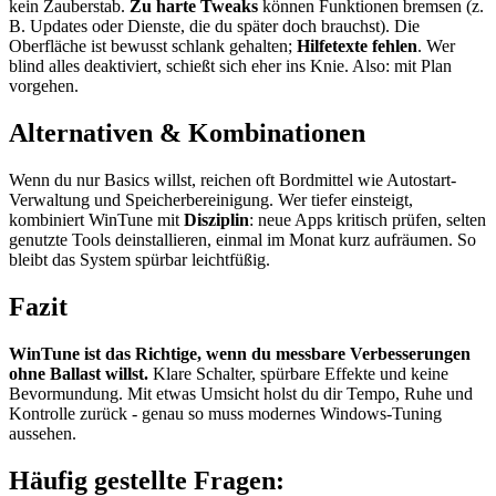
kein Zauberstab.
Zu harte Tweaks
können Funktionen bremsen (z.
B. Updates oder Dienste, die du später doch brauchst). Die
Oberfläche ist bewusst schlank gehalten;
Hilfetexte fehlen
. Wer
blind alles deaktiviert, schießt sich eher ins Knie. Also: mit Plan
vorgehen.
Alternativen & Kombinationen
Wenn du nur Basics willst, reichen oft Bordmittel wie Autostart-
Verwaltung und Speicherbereinigung. Wer tiefer einsteigt,
kombiniert WinTune mit
Disziplin
: neue Apps kritisch prüfen, selten
genutzte Tools deinstallieren, einmal im Monat kurz aufräumen. So
bleibt das System spürbar leichtfüßig.
Fazit
WinTune ist das Richtige, wenn du messbare Verbesserungen
ohne Ballast willst.
Klare Schalter, spürbare Effekte und keine
Bevormundung. Mit etwas Umsicht holst du dir Tempo, Ruhe und
Kontrolle zurück - genau so muss modernes Windows-Tuning
aussehen.
Häufig gestellte Fragen: