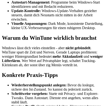
Autostart-Management:
Programme beim Windows-Start
identifizieren und mit Bedacht reduzieren.
Update-Kontrolle:
Windows-Update-Verhalten gezielter
steuern, damit dich Neustarts nicht mitten in der Arbeit
erwischen.
Visuelle Anpassungen:
Dark Mode, konsistente Darstellung,
kleine UX-Verbesserungen für einen ruhigeren Desktop.
Warum du WinTune wirklich brauchst
Windows lässt dich vieles einstellen - aber
nicht gebündelt
.
WinTune spart dir Zeit und Nerven. Gerade Laptops profitieren:
weniger Hintergrundlast bedeutet
mehr Akkulaufzeit
und
weniger
Lüfterlärm
. Wer Wert auf Privatsphäre legt, schaltet Tracking-
Kleinkram ab, der sonst über zig Menüs verteilt ist.
Konkrete Praxis-Tipps
Wiederherstellungspunkt anlegen:
Bevor du loslegst,
sichere den Ist-Zustand. So kannst du jederzeit zurück.
Schrittweise vorgehen:
Starte mit Privacy- und Explorer-
Tweaks. Dann Autostart. Dienste erst angehen, wenn alles
stabil läuft.