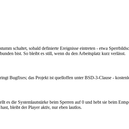
tumm schaltet, sobald definierte Ereignisse eintreten - etwa Sperrbild
den bist. So bleibt es still, wenn du den Arbeitsplatz kurz verlässt.
ingt Bugfixes; das Projekt ist quelloffen unter BSD-3-Clause - kostenl
llt es die Systemlautstärke beim Sperren auf 0 und hebt sie beim Entspe
st, bleibt der Player aktiv, nur eben lautlos.