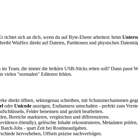
 richtet sich an dich, wenn du auf Byte-Ebene arbeitest: beim
Unters
chreibt WinHex direkt auf Dateien, Partitionen und physischen Datentr
n im Team, die immer die heiklen USB-Sticks retten soll? Dann passt W
in vielen "normalen" Editoren fehlen.
rke direkt öffnen, sektorgenau schreiben, mit Schutzmechanismen geg
el
oder
Unicode
anzeigen, Endianness umschalten - perfekt zum Verste
fschlüsseln, Felder benennen und gezielt bearbeiten.
den, Bereiche markieren, vergleichen und differenzieren.
evidence-friendly), gelöschte Inhalte rekonstruieren, Metadaten prüfen
Batch-Jobs - spart Zeit bei Routineaufgaben.
schiede hervorheben, Offsets präzise nachverfolgen.