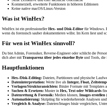
Kommerziell, erweiterte Funktionen in höheren Editionen
Keine native macOS/Linux-Version
Was ist WinHex?
WinHex ist ein professioneller
Hex- und Disk-Editor
für Windows. Er
wenn du forensisch sauber dokumentieren willst. Im Kern liest und s
Für wen ist WinHex sinnvoll?
Du bist Admin, Forensiker, Reverse-Engineer oder schlicht die Perso
dich aber mit
Transparenz über jedes einzelne Byte
und Tools, die 
Hauptfunktionen
Hex-/Disk-Editing:
Dateien, Partitionen und physische Laufwe
Dateninterpretation:
Werte live als
Integer, Float, Zeitstemp
Vorlagen/Strukturansichten:
Binäre Formate mit Templates au
Suchen & Ersetzen:
Muster in
Hex, Text oder Wildcards
fin
Datenrettung & Forensik:
Medien klonen,
Images erstellen
(
Automatisierung:
Skripting für wiederkehrende Analysen und 
Vergleich & Analyse:
Dateien/Images binär vergleichen, Unter