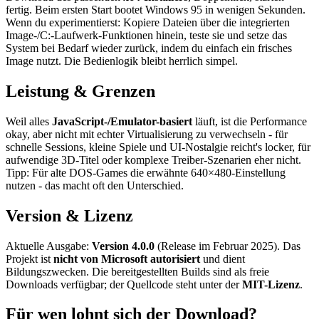
fertig. Beim ersten Start bootet Windows 95 in wenigen Sekunden.
Wenn du experimentierst: Kopiere Dateien über die integrierten
Image-/C:-Laufwerk-Funktionen hinein, teste sie und setze das
System bei Bedarf wieder zurück, indem du einfach ein frisches
Image nutzt. Die Bedienlogik bleibt herrlich simpel.
Leistung & Grenzen
Weil alles
JavaScript-/Emulator-basiert
läuft, ist die Performance
okay, aber nicht mit echter Virtualisierung zu verwechseln - für
schnelle Sessions, kleine Spiele und UI-Nostalgie reicht's locker, für
aufwendige 3D-Titel oder komplexe Treiber-Szenarien eher nicht.
Tipp: Für alte DOS-Games die erwähnte 640×480-Einstellung
nutzen - das macht oft den Unterschied.
Version & Lizenz
Aktuelle Ausgabe:
Version 4.0.0
(Release im Februar 2025). Das
Projekt ist
nicht von Microsoft autorisiert
und dient
Bildungszwecken. Die bereitgestellten Builds sind als freie
Downloads verfügbar; der Quellcode steht unter der
MIT-Lizenz
.
Für wen lohnt sich der Download?