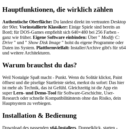
Hauptfunktionen, die wirklich zählen
Authentische Oberfläche:
Du landest direkt im vertrauten Desktop
der 90er.
Vorinstallierte Klassiker:
Einige Spiele sind bereits an
Bord; für DOS-Games empfiehlt sich 640×480 bei 256 Farben -
ganz wie früher.
Eigene Software einbinden:
Über "
Modify C:
Drive
" und "
Show Disk Image
" holst du eigene Programme oder
Daten ins System.
Plattformvielfalt:
Installer/Archive gibt's für x64
und weitere Architekturen.
Warum brauchst du das?
Weil Nostalgie Spaß macht - Punkt. Wenn du Solitär klickst, Paint
öffnest und die pixelige Startleiste siehst, merkst du sofort: Das hier
ist mehr als Technik, das ist Gefühl. Gleichzeitig ist die App ein
super
Lern- und Demo-Tool
für Software-Geschichte, User-
Research oder schnelle Kompatibilitätstests ohne das Risiko, dein
Hauptsystem zu verbiegen.
Installation & Bedienung
Download des passenden
x64-Installers
, Doppelklick, starten -