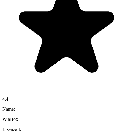
4,4
Name:
WinBox
Lizenzart: