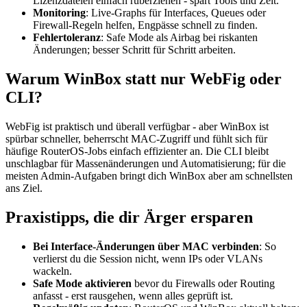
Lizenzdateien einfach rüberziehen - spart Tools und Zeit.
Monitoring
: Live-Graphs für Interfaces, Queues oder
Firewall-Regeln helfen, Engpässe schnell zu finden.
Fehlertoleranz
: Safe Mode als Airbag bei riskanten
Änderungen; besser Schritt für Schritt arbeiten.
Warum WinBox statt nur WebFig oder
CLI?
WebFig ist praktisch und überall verfügbar - aber WinBox ist
spürbar schneller, beherrscht MAC-Zugriff und fühlt sich für
häufige RouterOS-Jobs einfach effizienter an. Die CLI bleibt
unschlagbar für Massenänderungen und Automatisierung; für die
meisten Admin-Aufgaben bringt dich WinBox aber am schnellsten
ans Ziel.
Praxistipps, die dir Ärger ersparen
Bei Interface-Änderungen über MAC verbinden
: So
verlierst du die Session nicht, wenn IPs oder VLANs
wackeln.
Safe Mode aktivieren
bevor du Firewalls oder Routing
anfasst - erst rausgehen, wenn alles geprüft ist.