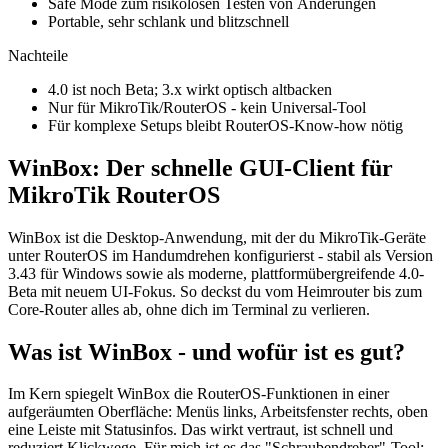
Safe Mode zum risikolosen Testen von Änderungen
Portable, sehr schlank und blitzschnell
Nachteile
4.0 ist noch Beta; 3.x wirkt optisch altbacken
Nur für MikroTik/RouterOS - kein Universal-Tool
Für komplexe Setups bleibt RouterOS-Know-how nötig
WinBox: Der schnelle GUI-Client für
MikroTik RouterOS
WinBox ist die Desktop-Anwendung, mit der du MikroTik-Geräte
unter RouterOS im Handumdrehen konfigurierst - stabil als Version
3.43 für Windows sowie als moderne, plattformübergreifende 4.0-
Beta mit neuem UI-Fokus. So deckst du vom Heimrouter bis zum
Core-Router alles ab, ohne dich im Terminal zu verlieren.
Was ist WinBox - und wofür ist es gut?
Im Kern spiegelt WinBox die RouterOS-Funktionen in einer
aufgeräumten Oberfläche: Menüs links, Arbeitsfenster rechts, oben
eine Leiste mit Statusinfos. Das wirkt vertraut, ist schnell und
reduziert Klickwege. Für mich ist es das "Schraubendreher"-Tool: