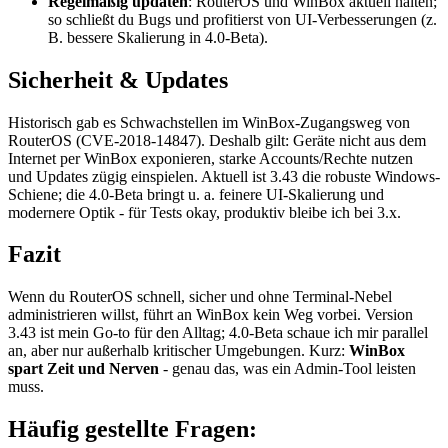
Regelmäßig updaten
: RouterOS und WinBox aktuell halten;
so schließt du Bugs und profitierst von UI-Verbesserungen (z.
B. bessere Skalierung in 4.0-Beta).
Sicherheit & Updates
Historisch gab es Schwachstellen im WinBox-Zugangsweg von
RouterOS (CVE-2018-14847). Deshalb gilt: Geräte nicht aus dem
Internet per WinBox exponieren, starke Accounts/Rechte nutzen
und Updates zügig einspielen. Aktuell ist 3.43 die robuste Windows-
Schiene; die 4.0-Beta bringt u. a. feinere UI-Skalierung und
modernere Optik - für Tests okay, produktiv bleibe ich bei 3.x.
Fazit
Wenn du RouterOS schnell, sicher und ohne Terminal-Nebel
administrieren willst, führt an WinBox kein Weg vorbei. Version
3.43 ist mein Go-to für den Alltag; 4.0-Beta schaue ich mir parallel
an, aber nur außerhalb kritischer Umgebungen. Kurz:
WinBox
spart Zeit und Nerven
- genau das, was ein Admin-Tool leisten
muss.
Häufig gestellte Fragen: