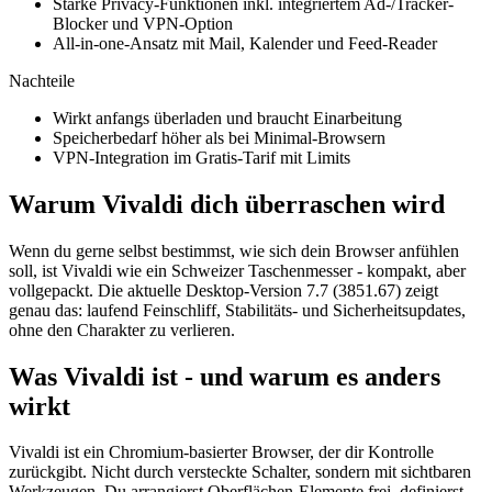
Starke Privacy-Funktionen inkl. integriertem Ad-/Tracker-
Blocker und VPN-Option
All-in-one-Ansatz mit Mail, Kalender und Feed-Reader
Nachteile
Wirkt anfangs überladen und braucht Einarbeitung
Speicherbedarf höher als bei Minimal-Browsern
VPN-Integration im Gratis-Tarif mit Limits
Warum Vivaldi dich überraschen wird
Wenn du gerne selbst bestimmst, wie sich dein Browser anfühlen
soll, ist Vivaldi wie ein Schweizer Taschenmesser - kompakt, aber
vollgepackt. Die aktuelle Desktop-Version 7.7 (3851.67) zeigt
genau das: laufend Feinschliff, Stabilitäts- und Sicherheitsupdates,
ohne den Charakter zu verlieren.
Was Vivaldi ist - und warum es anders
wirkt
Vivaldi ist ein Chromium-basierter Browser, der dir Kontrolle
zurückgibt. Nicht durch versteckte Schalter, sondern mit sichtbaren
Werkzeugen. Du arrangierst Oberflächen-Elemente frei, definierst