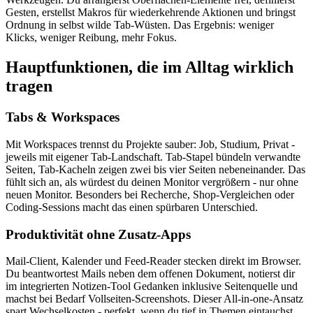
Gesten, erstellst Makros für wiederkehrende Aktionen und bringst
Ordnung in selbst wilde Tab-Wüsten. Das Ergebnis: weniger
Klicks, weniger Reibung, mehr Fokus.
Hauptfunktionen, die im Alltag wirklich
tragen
Tabs & Workspaces
Mit Workspaces trennst du Projekte sauber: Job, Studium, Privat -
jeweils mit eigener Tab-Landschaft. Tab-Stapel bündeln verwandte
Seiten, Tab-Kacheln zeigen zwei bis vier Seiten nebeneinander. Das
fühlt sich an, als würdest du deinen Monitor vergrößern - nur ohne
neuen Monitor. Besonders bei Recherche, Shop-Vergleichen oder
Coding-Sessions macht das einen spürbaren Unterschied.
Produktivität ohne Zusatz-Apps
Mail-Client, Kalender und Feed-Reader stecken direkt im Browser.
Du beantwortest Mails neben dem offenen Dokument, notierst dir
im integrierten Notizen-Tool Gedanken inklusive Seitenquelle und
machst bei Bedarf Vollseiten-Screenshots. Dieser All-in-one-Ansatz
spart Wechselkosten - perfekt, wenn du tief in Themen eintauchst