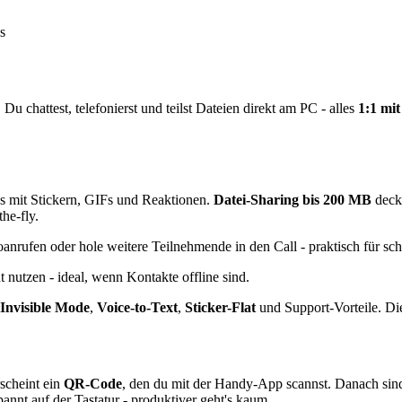
s
Du chattest, telefonierst und teilst Dateien direkt am PC - alles
1:1 mi
 mit Stickern, GIFs und Reaktionen.
Datei-Sharing bis 200 MB
deck
he-fly.
oanrufen oder hole weitere Teilnehmende in den Call - praktisch für s
nutzen - ideal, wenn Kontakte offline sind.
Invisible Mode
,
Voice-to-Text
,
Sticker-Flat
und Support-Vorteile. Die
rscheint ein
QR-Code
, den du mit der Handy-App scannst. Danach si
annt auf der Tastatur - produktiver geht's kaum.