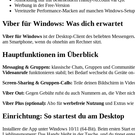
Werbung in der Free-Version
Vereinzelte Performance-Macken auf manchen Windows-Setup
Viber für Windows: Was dich erwartet
Viber für Windows
ist der Desktop-Client des beliebten Messengers. 
am Smartphone, wenn du ohnehin am Rechner sitzt.
Hauptfunktionen im Überblick
Messaging & Gruppen:
klassische Chats, Gruppen und Communities
Videoanrufe
funktionieren stabil; bei Bedarf wechselst du Geräte on-t
Screen-Sharing & Gruppen-Calls:
Teile deinen Bildschirm in Vide
Viber Out:
Gegen Gebühr rufst du auch Nummern an, die Viber nicht 
Viber Plus (optional):
Abo für
werbefreie Nutzung
und Extras wie
Einrichtung: So startest du am Desktop
Installiere die App unter Windows 10/11 (64-Bit). Beim ersten Start e
Lieblingsmoment: Das Handy bleibt in der Tasche, und du tippst entsp