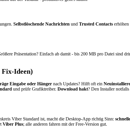
tungen.
Selbstlöschende Nachrichten
und
Trusted Contacts
erhöhen d
Größere Präsentation? Einfach ab damit - bis 200 MB pro Datei sind 
 Fix-Ideen)
räge Eingabe oder Hänger
nach Updates? Hilft oft ein
Neuinstallier
andard
und prüfe Grafiktreiber.
Download hakt
? Den Installer notfal
nkreis Viber Standard ist, macht die Desktop-App richtig Sinn:
schnell
rt
Viber Plus
; alle anderen fahren mit der Free-Version gut.