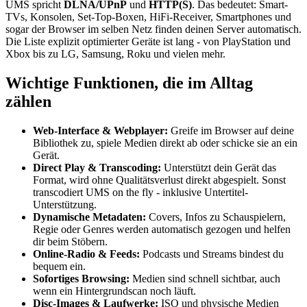
UMS spricht
DLNA/UPnP
und
HTTP(S)
. Das bedeutet: Smart-
TVs, Konsolen, Set-Top-Boxen, HiFi-Receiver, Smartphones und
sogar der Browser im selben Netz finden deinen Server automatisch.
Die Liste explizit optimierter Geräte ist lang - von PlayStation und
Xbox bis zu LG, Samsung, Roku und vielen mehr.
Wichtige Funktionen, die im Alltag
zählen
Web-Interface & Webplayer:
Greife im Browser auf deine
Bibliothek zu, spiele Medien direkt ab oder schicke sie an ein
Gerät.
Direct Play & Transcoding:
Unterstützt dein Gerät das
Format, wird ohne Qualitätsverlust direkt abgespielt. Sonst
transcodiert UMS on the fly - inklusive Untertitel-
Unterstützung.
Dynamische Metadaten:
Covers, Infos zu Schauspielern,
Regie oder Genres werden automatisch gezogen und helfen
dir beim Stöbern.
Online-Radio & Feeds:
Podcasts und Streams bindest du
bequem ein.
Sofortiges Browsing:
Medien sind schnell sichtbar, auch
wenn ein Hintergrundscan noch läuft.
Disc-Images & Laufwerke:
ISO und physische Medien