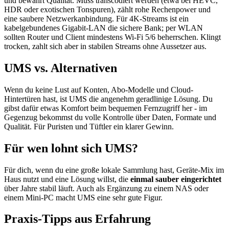
und bewahrt Qualität. Muss transcodiert werden (etwa bei HEVC,
HDR oder exotischen Tonspuren), zählt rohe Rechenpower und
eine saubere Netzwerkanbindung. Für 4K-Streams ist ein
kabelgebundenes Gigabit-LAN die sichere Bank; per WLAN
sollten Router und Client mindestens Wi-Fi 5/6 beherrschen. Klingt
trocken, zahlt sich aber in stabilen Streams ohne Aussetzer aus.
UMS vs. Alternativen
Wenn du keine Lust auf Konten, Abo-Modelle und Cloud-
Hintertüren hast, ist UMS die angenehm geradlinige Lösung. Du
gibst dafür etwas Komfort beim bequemen Fernzugriff her - im
Gegenzug bekommst du volle Kontrolle über Daten, Formate und
Qualität. Für Puristen und Tüftler ein klarer Gewinn.
Für wen lohnt sich UMS?
Für dich, wenn du eine große lokale Sammlung hast, Geräte-Mix im
Haus nutzt und eine Lösung willst, die
einmal sauber eingerichtet
über Jahre stabil läuft. Auch als Ergänzung zu einem NAS oder
einem Mini-PC macht UMS eine sehr gute Figur.
Praxis-Tipps aus Erfahrung