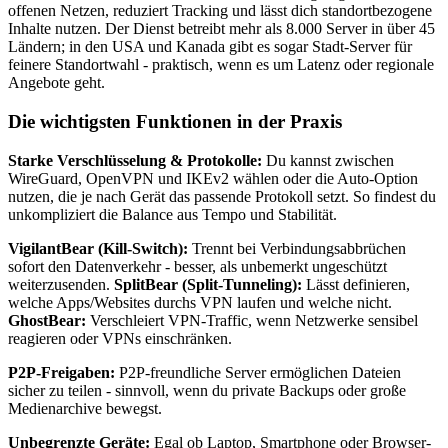
offenen Netzen, reduziert Tracking und lässt dich standortbezogene
Inhalte nutzen. Der Dienst betreibt mehr als 8.000 Server in über 45
Ländern; in den USA und Kanada gibt es sogar Stadt-Server für
feinere Standortwahl - praktisch, wenn es um Latenz oder regionale
Angebote geht.
Die wichtigsten Funktionen in der Praxis
Starke Verschlüsselung & Protokolle:
Du kannst zwischen
WireGuard, OpenVPN und IKEv2 wählen oder die Auto-Option
nutzen, die je nach Gerät das passende Protokoll setzt. So findest du
unkompliziert die Balance aus Tempo und Stabilität.
VigilantBear (Kill-Switch):
Trennt bei Verbindungsabbrüchen
sofort den Datenverkehr - besser, als unbemerkt ungeschützt
weiterzusenden.
SplitBear (Split-Tunneling):
Lässt definieren,
welche Apps/Websites durchs VPN laufen und welche nicht.
GhostBear:
Verschleiert VPN-Traffic, wenn Netzwerke sensibel
reagieren oder VPNs einschränken.
P2P-Freigaben:
P2P-freundliche Server ermöglichen Dateien
sicher zu teilen - sinnvoll, wenn du private Backups oder große
Medienarchive bewegst.
Unbegrenzte Geräte:
Egal ob Laptop, Smartphone oder Browser-