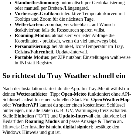
Standortbestimmung:
automatisch per Geolokalisierung
oder manuell per Breiten-/Längengrad.
Vorhersage-Grafiken:
interaktive Temperaturkurven mit
Tooltips und Zoom für die nächsten Tage.
Wetterkarten:
zoombar, verschiebbar - auf Wunsch
deaktivierbar, falls du Ressourcen sparen willst.
Roaming-Modus:
aktualisiert vor jeder Abfrage die
Koordinaten - praktisch, wenn du viel unterwegs bist.
Personalisierung:
hell/dunkel, Icon/Temperatur im Tray,
Celsius/Fahrenheit
, Update-Intervall.
Portable-Modus:
per ZIP nutzbar; Einstellungen wahlweise
in INI statt Registry.
So richtest du Tray Weather schnell ein
Nach der Installation startest du die App: Im Tray-Menü wählst du
deinen
Wetteranbieter
. Tipp:
Open-Meteo
funktioniert ohne API-
Schlüssel - ideal für einen schnellen Start. Für
OpenWeatherMap
oder
WeatherAPI
kannst du später einen kostenlosen Schlüssel
hinterlegen, um alle Daten (z. B. UV, Warnungen) freizuschalten.
Stelle
Einheiten
(°C/°F) und
Update-Intervall
ein, aktiviere bei
Bedarf den
Roaming-Modus
und passe Anzeige & Thema an.
Hinweis: Der Installer ist
nicht digital signiert
; bestätige den
Windows-Hinweis und gut ist.