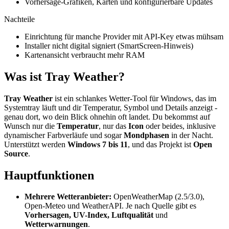
Vorhersage-Grafiken, Karten und konfigurierbare Updates
Nachteile
Einrichtung für manche Provider mit API-Key etwas mühsam
Installer nicht digital signiert (SmartScreen-Hinweis)
Kartenansicht verbraucht mehr RAM
Was ist Tray Weather?
Tray Weather
ist ein schlankes Wetter-Tool für Windows, das im
Systemtray läuft und dir Temperatur, Symbol und Details anzeigt -
genau dort, wo dein Blick ohnehin oft landet. Du bekommst auf
Wunsch nur die
Temperatur
, nur das
Icon
oder beides, inklusive
dynamischer Farbverläufe und sogar
Mondphasen
in der Nacht.
Unterstützt werden
Windows 7 bis 11
, und das Projekt ist
Open
Source
.
Hauptfunktionen
Mehrere Wetteranbieter:
OpenWeatherMap (2.5/3.0),
Open-Meteo und WeatherAPI. Je nach Quelle gibt es
Vorhersagen, UV-Index, Luftqualität
und
Wetterwarnungen
.