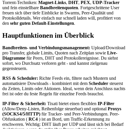
Torrent-Techniken:
Magnet-Links
,
DHT
,
PEX
,
UDP-Tracker
und fein einstellbare
Bandbreitenquoten
. Fortgeschrittene User
freuen sich über tiefe Einblicke in Swarms, Peer-Qualität und
Protokolldetails. Wer einfach nur schnell laden will, profitiert von
den
sehr guten Default-Einstellungen
.
Hauptfunktionen im Überblick
Bandbreiten- und Verbindungsmanagement:
Upload/Download
pro Transfer, globale Limits, Quoten nach Zeitplan sowie
Live-
Diagramme
für Peers, DHT und Protokollereignisse. Du siehst
sofort, wo Durchsatz verloren geht - und kannst zielgenau
gegensteuern.
RSS & Scheduler:
Richte Feeds ein, filtere nach Mustern und
automatisiere Downloads - kombiniert mit dem
Scheduler
steuerst
du Zeiten, Limits oder Aktionen. Ideal, wenn dein Anschluss nachts
frei ist oder du feste Regeln für einzelne Feeds brauchst.
IP-Filter & Sicherheit:
Tixati bietet einen flexiblen
IP-Filter
(Allow/Deny-Listen, Reihenfolge steuerbar) und optional
Proxys
(SOCKS4/5/HTTP)
für Tracker- und Peer-Verbindungen. Peer-
Obfuskation (
RC4
) ist an Bord, um Traffic-Erkennung zu
erschweren. Wichtig: DHT läuft per UDP und lässt sich bei Bedarf