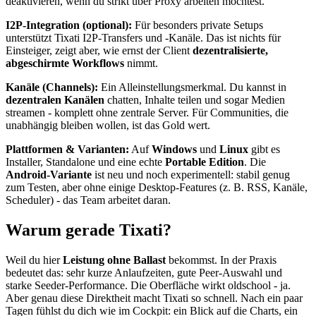
deaktivieren, wenn du strikt über Proxy arbeiten möchtest.
I2P-Integration (optional):
Für besonders private Setups
unterstützt Tixati I2P-Transfers und -Kanäle. Das ist nichts für
Einsteiger, zeigt aber, wie ernst der Client
dezentralisierte,
abgeschirmte Workflows
nimmt.
Kanäle (Channels):
Ein Alleinstellungsmerkmal. Du kannst in
dezentralen Kanälen
chatten, Inhalte teilen und sogar Medien
streamen - komplett ohne zentrale Server. Für Communities, die
unabhängig bleiben wollen, ist das Gold wert.
Plattformen & Varianten:
Auf
Windows
und
Linux
gibt es
Installer, Standalone und eine echte
Portable Edition
. Die
Android-Variante
ist neu und noch experimentell: stabil genug
zum Testen, aber ohne einige Desktop-Features (z. B. RSS, Kanäle,
Scheduler) - das Team arbeitet daran.
Warum gerade Tixati?
Weil du hier
Leistung ohne Ballast
bekommst. In der Praxis
bedeutet das: sehr kurze Anlaufzeiten, gute Peer-Auswahl und
starke Seeder-Performance. Die Oberfläche wirkt oldschool - ja.
Aber genau diese Direktheit macht Tixati so schnell. Nach ein paar
Tagen fühlst du dich wie im Cockpit: ein Blick auf die Charts, ein