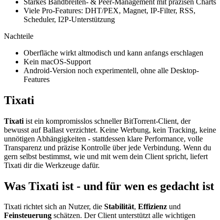
Starkes Bandbreiten- & Peer-Management mit präzisen Charts
Viele Pro-Features: DHT/PEX, Magnet, IP-Filter, RSS,
Scheduler, I2P-Unterstützung
Nachteile
Oberfläche wirkt altmodisch und kann anfangs erschlagen
Kein macOS-Support
Android-Version noch experimentell, ohne alle Desktop-
Features
Tixati
Tixati
ist ein kompromisslos schneller BitTorrent-Client, der
bewusst auf Ballast verzichtet. Keine Werbung, kein Tracking, keine
unnötigen Abhängigkeiten - stattdessen klare Performance, volle
Transparenz und präzise Kontrolle über jede Verbindung. Wenn du
gern selbst bestimmst, wie und mit wem dein Client spricht, liefert
Tixati dir die Werkzeuge dafür.
Was Tixati ist - und für wen es gedacht ist
Tixati richtet sich an Nutzer, die
Stabilität
,
Effizienz
und
Feinsteuerung
schätzen. Der Client unterstützt alle wichtigen