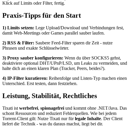
Klick auf Limits oder Filter, fertig.
Praxis-Tipps für den Start
1) Limits setzen:
Lege Upload/Download und Verbindungen fest,
damit Web-Meetings oder Games parallel sauber laufen.
2) RSS & Filter:
Saubere Feed-Filter sparen dir Zeit - nutze
Phrasen und exakte Schlüsselwörter.
3) Proxy sauber konfigurieren:
Wenn du über SOCKS5 gehst,
deaktiviere optional DHT/UPnP/LSD, um Leaks zu vermeiden, und
halte dich an einen klaren Plan (Tracker, Peers, beides?).
4) IP-Filter kuratieren:
Reihenfolge und Listen-Typ machen einen
Unterschied. Erst testen, dann festziehen.
Leistung, Stabilität, Rechtliches
Tixati ist
werbefrei
,
spionagefrei
und kommt ohne .NET/Java. Das
schont Ressourcen und reduziert Fehlerquellen. Wie bei jedem
Torrent-Client gilt: Nutze Tixati nur für
legale Inhalte
. Der Client
liefert die Technik - was du daraus machst, liegt bei dir.