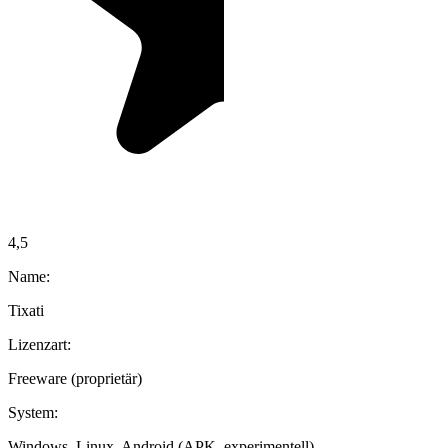
4,5
Name:
Tixati
Lizenzart:
Freeware (proprietär)
System:
Windows, Linux, Android (APK, experimentell)