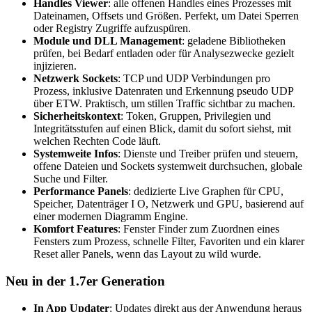
Handles Viewer
: alle offenen Handles eines Prozesses mit
Dateinamen, Offsets und Größen. Perfekt, um Datei Sperren
oder Registry Zugriffe aufzuspüren.
Module und DLL Management
: geladene Bibliotheken
prüfen, bei Bedarf entladen oder für Analysezwecke gezielt
injizieren.
Netzwerk Sockets
: TCP und UDP Verbindungen pro
Prozess, inklusive Datenraten und Erkennung pseudo UDP
über ETW. Praktisch, um stillen Traffic sichtbar zu machen.
Sicherheitskontext
: Token, Gruppen, Privilegien und
Integritätsstufen auf einen Blick, damit du sofort siehst, mit
welchen Rechten Code läuft.
Systemweite Infos
: Dienste und Treiber prüfen und steuern,
offene Dateien und Sockets systemweit durchsuchen, globale
Suche und Filter.
Performance Panels
: dedizierte Live Graphen für CPU,
Speicher, Datenträger I O, Netzwerk und GPU, basierend auf
einer modernen Diagramm Engine.
Komfort Features
: Fenster Finder zum Zuordnen eines
Fensters zum Prozess, schnelle Filter, Favoriten und ein klarer
Reset aller Panels, wenn das Layout zu wild wurde.
Neu in der 1.7er Generation
In App Updater
: Updates direkt aus der Anwendung heraus