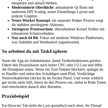
einspielen und aktuell bleiben.
Modernisierte Oberfläche
: aktualisierte Qt Basis mit
sauberem DPI Scaling, neues Einstellungs Layout und
polierte Graphen.
Neues Worker Konzept
: ein separater Helper Prozess sorgt
für stabilere privilegierte Aktionen.
Strengerer Prozessschutz
: überarbeiteter Kernel Treiber mit
robusterem Schutzverhalten.
Nur noch 64 Bit
: Fokus auf moderne Windows Plattformen,
was Stabilität und Wartbarkeit zugutekommt.
So arbeitest du mit TaskExplorer
Starte die App als Administrator, damit Treiberfunktionen greifen.
Filtere den Prozessbaum nach hoher CPU oder I O Last und öffne
die Detailpane unten. Wenn ein Tool Dateien blockiert, springst du
in Handles und siehst den Schuldigen samt Pfad. Verdächtige
Netzwerkaktivität checkst du im Socket Panel. Und wenn wirklich
gar nichts mehr hilft, frierst du den Prozess ein, ziehst in Ruhe Daten
und entscheidest danach über Beenden.
Praxisbeispiel
Ein Browser Tab treibt die Last sporadisch nach oben. Im Thread