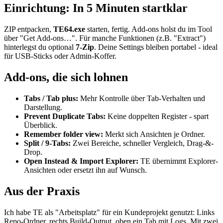
Einrichtung: In 5 Minuten startklar
ZIP entpacken,
TE64.exe
starten, fertig. Add-ons holst du im Tool
über "Get Add-ons…". Für manche Funktionen (z.B. "Extract")
hinterlegst du optional
7-Zip
. Deine Settings bleiben portabel - ideal
für USB-Sticks oder Admin-Koffer.
Add-ons, die sich lohnen
Tabs / Tab plus:
Mehr Kontrolle über Tab-Verhalten und
Darstellung.
Prevent Duplicate Tabs:
Keine doppelten Register - spart
Überblick.
Remember folder view:
Merkt sich Ansichten je Ordner.
Split / 9-Tabs:
Zwei Bereiche, schneller Vergleich, Drag-&-
Drop.
Open Instead & Import Explorer:
TE übernimmt Explorer-
Ansichten oder ersetzt ihn auf Wunsch.
Aus der Praxis
Ich habe TE als "Arbeitsplatz" für ein Kundeprojekt genutzt: Links
Repo-Ordner, rechts Build-Output, oben ein Tab mit Logs. Mit zwei