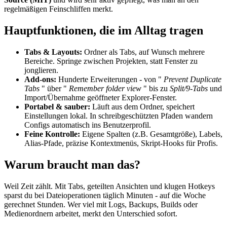
regelmäßigen Feinschliffen merkt.
Hauptfunktionen, die im Alltag tragen
Tabs & Layouts:
Ordner als Tabs, auf Wunsch mehrere
Bereiche. Springe zwischen Projekten, statt Fenster zu
jonglieren.
Add-ons:
Hunderte Erweiterungen - von "
Prevent Duplicate
Tabs
" über "
Remember folder view
" bis zu
Split/9-Tabs
und
Import/Übernahme geöffneter Explorer-Fenster.
Portabel & sauber:
Läuft aus dem Ordner, speichert
Einstellungen lokal. In schreibgeschützten Pfaden wandern
Configs automatisch ins Benutzerprofil.
Feine Kontrolle:
Eigene Spalten (z.B. Gesamtgröße), Labels,
Alias-Pfade, präzise Kontextmenüs, Skript-Hooks für Profis.
Warum braucht man das?
Weil Zeit zählt. Mit Tabs, geteilten Ansichten und klugen Hotkeys
sparst du bei Dateioperationen täglich Minuten - auf die Woche
gerechnet Stunden. Wer viel mit Logs, Backups, Builds oder
Medienordnern arbeitet, merkt den Unterschied sofort.