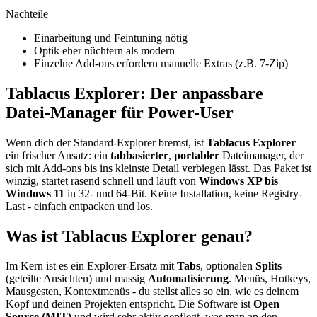
Nachteile
Einarbeitung und Feintuning nötig
Optik eher nüchtern als modern
Einzelne Add-ons erfordern manuelle Extras (z.B. 7-Zip)
Tablacus Explorer: Der anpassbare
Datei-Manager für Power-User
Wenn dich der Standard-Explorer bremst, ist
Tablacus Explorer
ein frischer Ansatz: ein
tabbasierter
,
portabler
Dateimanager, der
sich mit Add-ons bis ins kleinste Detail verbiegen lässt. Das Paket ist
winzig, startet rasend schnell und läuft von
Windows XP bis
Windows 11
in 32- und 64-Bit. Keine Installation, keine Registry-
Last - einfach entpacken und los.
Was ist Tablacus Explorer genau?
Im Kern ist es ein Explorer-Ersatz mit
Tabs
, optionalen
Splits
(geteilte Ansichten) und massig
Automatisierung
. Menüs, Hotkeys,
Mausgesten, Kontextmenüs - du stellst alles so ein, wie es deinem
Kopf und deinen Projekten entspricht. Die Software ist
Open
Source (MIT)
und wird sehr aktiv gepflegt, was man an den