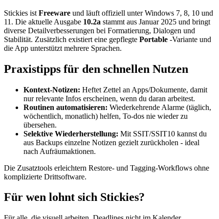
Stickies ist
Freeware
und läuft offiziell unter Windows 7, 8, 10 und
11. Die aktuelle Ausgabe
10.2a
stammt aus Januar 2025 und bringt
diverse Detailverbesserungen bei Formatierung, Dialogen und
Stabilität. Zusätzlich existiert eine gepflegte
Portable
-Variante und
die App unterstützt mehrere Sprachen.
Praxistipps für den schnellen Nutzen
Kontext-Notizen:
Heftet Zettel an Apps/Dokumente, damit
nur relevante Infos erscheinen, wenn du daran arbeitest.
Routinen automatisieren:
Wiederkehrende Alarme (täglich,
wöchentlich, monatlich) helfen, To-dos nie wieder zu
übersehen.
Selektive Wiederherstellung:
Mit SSIT/SSIT10 kannst du
aus Backups einzelne Notizen gezielt zurückholen - ideal
nach Aufräumaktionen.
Die Zusatztools erleichtern Restore- und Tagging-Workflows ohne
komplizierte Drittsoftware.
Für wen lohnt sich Stickies?
Für alle, die visuell arbeiten, Deadlines nicht im Kalender