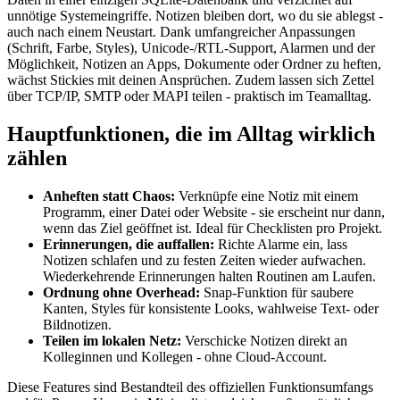
unnötige Systemeingriffe. Notizen bleiben dort, wo du sie ablegst -
auch nach einem Neustart. Dank umfangreicher Anpassungen
(Schrift, Farbe, Styles), Unicode-/RTL-Support, Alarmen und der
Möglichkeit, Notizen an Apps, Dokumente oder Ordner zu heften,
wächst Stickies mit deinen Ansprüchen. Zudem lassen sich Zettel
über TCP/IP, SMTP oder MAPI teilen - praktisch im Teamalltag.
Hauptfunktionen, die im Alltag wirklich
zählen
Anheften statt Chaos:
Verknüpfe eine Notiz mit einem
Programm, einer Datei oder Website - sie erscheint nur dann,
wenn das Ziel geöffnet ist. Ideal für Checklisten pro Projekt.
Erinnerungen, die auffallen:
Richte Alarme ein, lass
Notizen schlafen und zu festen Zeiten wieder aufwachen.
Wiederkehrende Erinnerungen halten Routinen am Laufen.
Ordnung ohne Overhead:
Snap-Funktion für saubere
Kanten, Styles für konsistente Looks, wahlweise Text- oder
Bildnotizen.
Teilen im lokalen Netz:
Verschicke Notizen direkt an
Kolleginnen und Kollegen - ohne Cloud-Account.
Diese Features sind Bestandteil des offiziellen Funktionsumfangs