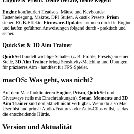
Engine & Prism: Deine Geräte, deine Regeln
Engine
konfiguriert Headsets, Mäuse und Keyboards:
Tastenbelegung, Makros, DPI-Stufen, Akustik-Presets;
Prism
steuert RGB-Effekte.
Firmware-Updates
kommen direkt in Engine
und laufen geführten Anweisungen folgend durch - praktisch und
sicher.
QuickSet & 3D Aim Trainer
QuickSet
bündelt wichtige Schalter (z. B. Profile, Presets) an einer
Stelle,
3D Aim Trainer
bringt Sensitivity-Matching und Übungen
für präziseres Aim - handfest für FPS-Spieler.
macOS: Was geht, was nicht?
Auf dem Mac funktionieren
Engine
,
Prism
,
QuickSet
und
Giveaways (teils mit Einschränkungen).
Sonar
,
Moments
und
3D
Aim Trainer
sind dort aktuell
nicht
verfügbar. Wenn du also Mac-
User bist und primär Audio-Features oder Auto-Clips willst, ist das
die entscheidende Hürde.
Version und Aktualität