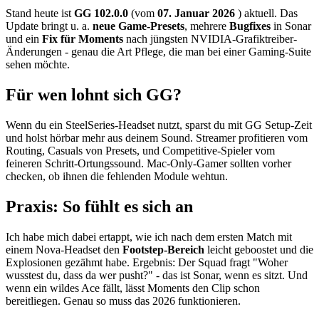
Stand heute ist
GG 102.0.0
(vom
07. Januar 2026
) aktuell. Das
Update bringt u. a.
neue Game-Presets
, mehrere
Bugfixes
in Sonar
und ein
Fix für Moments
nach jüngsten NVIDIA-Grafiktreiber-
Änderungen - genau die Art Pflege, die man bei einer Gaming-Suite
sehen möchte.
Für wen lohnt sich GG?
Wenn du ein SteelSeries-Headset nutzt, sparst du mit GG Setup-Zeit
und holst hörbar mehr aus deinem Sound. Streamer profitieren vom
Routing, Casuals von Presets, und Competitive-Spieler vom
feineren Schritt-Ortungssound. Mac-Only-Gamer sollten vorher
checken, ob ihnen die fehlenden Module wehtun.
Praxis: So fühlt es sich an
Ich habe mich dabei ertappt, wie ich nach dem ersten Match mit
einem Nova-Headset den
Footstep-Bereich
leicht geboostet und die
Explosionen gezähmt habe. Ergebnis: Der Squad fragt "Woher
wusstest du, dass da wer pusht?" - das ist Sonar, wenn es sitzt. Und
wenn ein wildes Ace fällt, lässt Moments den Clip schon
bereitliegen. Genau so muss das 2026 funktionieren.