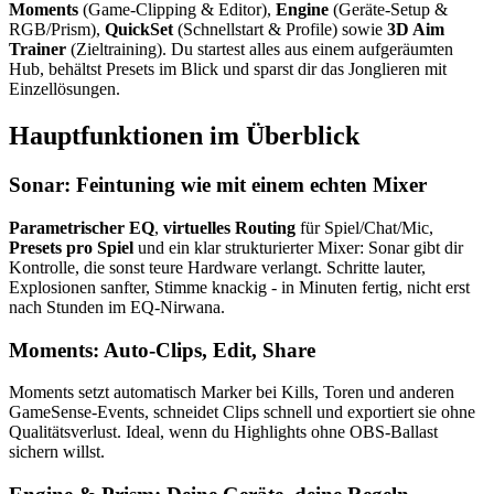
Moments
(Game-Clipping & Editor),
Engine
(Geräte-Setup &
RGB/Prism),
QuickSet
(Schnellstart & Profile) sowie
3D Aim
Trainer
(Zieltraining). Du startest alles aus einem aufgeräumten
Hub, behältst Presets im Blick und sparst dir das Jonglieren mit
Einzellösungen.
Hauptfunktionen im Überblick
Sonar: Feintuning wie mit einem echten Mixer
Parametrischer EQ
,
virtuelles Routing
für Spiel/Chat/Mic,
Presets pro Spiel
und ein klar strukturierter Mixer: Sonar gibt dir
Kontrolle, die sonst teure Hardware verlangt. Schritte lauter,
Explosionen sanfter, Stimme knackig - in Minuten fertig, nicht erst
nach Stunden im EQ-Nirwana.
Moments: Auto-Clips, Edit, Share
Moments setzt automatisch Marker bei Kills, Toren und anderen
GameSense-Events, schneidet Clips schnell und exportiert sie ohne
Qualitätsverlust. Ideal, wenn du Highlights ohne OBS-Ballast
sichern willst.