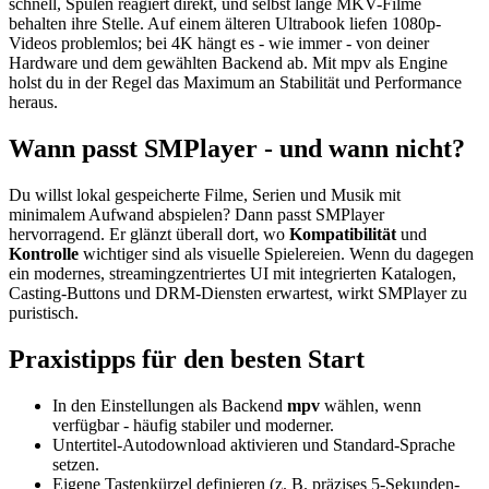
schnell, Spulen reagiert direkt, und selbst lange MKV-Filme
behalten ihre Stelle. Auf einem älteren Ultrabook liefen 1080p-
Videos problemlos; bei 4K hängt es - wie immer - von deiner
Hardware und dem gewählten Backend ab. Mit mpv als Engine
holst du in der Regel das Maximum an Stabilität und Performance
heraus.
Wann passt SMPlayer - und wann nicht?
Du willst lokal gespeicherte Filme, Serien und Musik mit
minimalem Aufwand abspielen? Dann passt SMPlayer
hervorragend. Er glänzt überall dort, wo
Kompatibilität
und
Kontrolle
wichtiger sind als visuelle Spielereien. Wenn du dagegen
ein modernes, streamingzentriertes UI mit integrierten Katalogen,
Casting-Buttons und DRM-Diensten erwartest, wirkt SMPlayer zu
puristisch.
Praxistipps für den besten Start
In den Einstellungen als Backend
mpv
wählen, wenn
verfügbar - häufig stabiler und moderner.
Untertitel-Autodownload aktivieren und Standard-Sprache
setzen.
Eigene Tastenkürzel definieren (z. B. präzises 5-Sekunden-