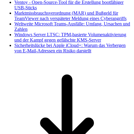
Ventoy - Open-Source-Tool für die Erstellung bootfähiger
USB-Sticks
Marktmissbrauchsverordnung (MAR) und Bußgeld für
TeamViewer nach verspäteter Meldung eines Cyberangriffs
Weltweite Microsoft Teams-Ausfälle: Umfang, Ursachen und
Zahlen
Windows Server LTSC: TPM-basierte Volumenaktivierung
und der Kampf gegen gefälschte KMS-Server
Sicherheitslücke bei Apple iCloud+: Warum das Verbergen
von E-Mail-Adressen ein Risiko darstellt