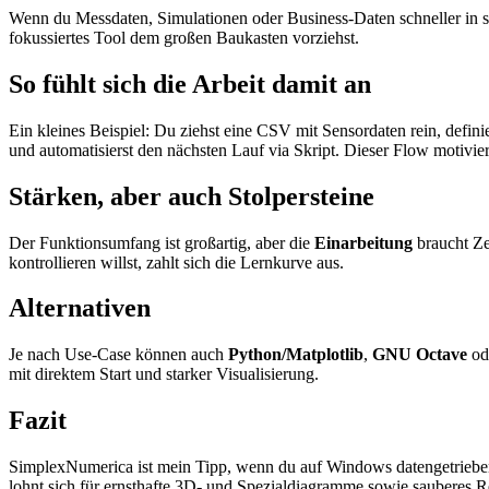
Wenn du Messdaten, Simulationen oder Business-Daten schneller in sa
fokussiertes Tool dem großen Baukasten vorziehst.
So fühlt sich die Arbeit damit an
Ein kleines Beispiel: Du ziehst eine CSV mit Sensordaten rein, defini
und automatisierst den nächsten Lauf via Skript. Dieser Flow motiviert 
Stärken, aber auch Stolpersteine
Der Funktionsumfang ist großartig, aber die
Einarbeitung
braucht Ze
kontrollieren willst, zahlt sich die Lernkurve aus.
Alternativen
Je nach Use-Case können auch
Python/Matplotlib
,
GNU Octave
od
mit direktem Start und starker Visualisierung.
Fazit
SimplexNumerica ist mein Tipp, wenn du auf Windows datengetriebe
lohnt sich für ernsthafte 3D- und Spezialdiagramme sowie sauberes R