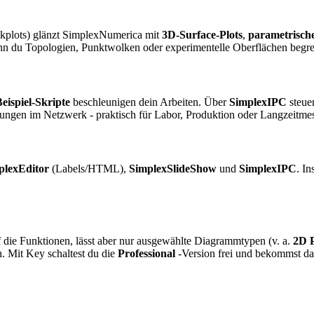
ikplots) glänzt SimplexNumerica mit
3D-Surface-Plots
,
parametrische
enn du Topologien, Punktwolken oder experimentelle Oberflächen begre
eispiel-Skripte
beschleunigen dein Arbeiten. Über
SimplexIPC
steue
ungen im Netzwerk - praktisch für Labor, Produktion oder Langzeitme
plexEditor
(Labels/HTML),
SimplexSlideShow
und
SimplexIPC
. I
auf die Funktionen, lässt aber nur ausgewählte Diagrammtypen (v. a.
2D 
. Mit Key schaltest du die
Professional
-Version frei und bekommst das