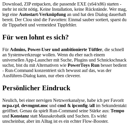
Download, ZIP entpacken, die passende EXE (x64/x86) starten -
mehr ist nicht nötig. Keine Installation, keine Rückstände. Wer mag,
legt eine
Autostart-Verknüpfung
an und hat den Dialog dauerhaft
bereit. Der Clou sind die Favoriten: Einmal sauber sortiert, sparst du
dir Tipparbeit und vermeidest Tippfehler.
Für wen lohnt es sich?
Für
Admins, Power-User und ambitionierte Tüftler
, die schnell
an Systemwerkzeuge wollen. Wenn du eher nach einem
universellen App-Launcher mit Suche, Plugins und Schnickschnack
suchst, bist du mit Alternativen wie
PowerToys Run
besser bedient
- Run-Command konzentriert sich bewusst auf das, was der
Ausführen-Dialog kann, nur eben cleverer.
Persönlicher Eindruck
Neulich, bei einer nervigen Netzwerkanalyse, habe ich per Favorit
ncpa.cpl
,
devmgmt.msc
und
cmd /k ipconfig /all
im Sekundentakt
geöffnet. Genau da spielt Run-Command seine Stärke aus:
Tempo
und
Konstanz
statt Mausakrobatik und Suchen. Es wirkt
unscheinbar, aber im Alltag ist es ein echter Flow-Booster.