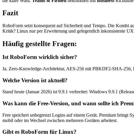
die klare Wahl.
Teams & Firmen
bekommen mit
Business
Richtlinie
Fazit
RoboForm setzt konsequent auf Sicherheit und Tempo. Die Kombi aus 
Kritik? Linux nur per Erweiterung und gelegentlich inkonsistente UX.
Häufig gestellte Fragen:
Ist RoboForm wirklich sicher?
Ja. Zero-Knowledge-Architektur, AES-256 mit PBKDF2-SHA-256, lokal
Welche Version ist aktuell?
Stand heute (Januar 2026) ist 9.9.1 verbreitet: Windows 9.9.1 (Releas
Was kann die Free-Version, und wann sollte ich Pr
Free speichert unbegrenzt Logins auf einem Gerät. Premium bringt Syn
mobil oder im Wechsel zwischen mehreren Geräten arbeitest.
Gibt es RoboForm für Linux?