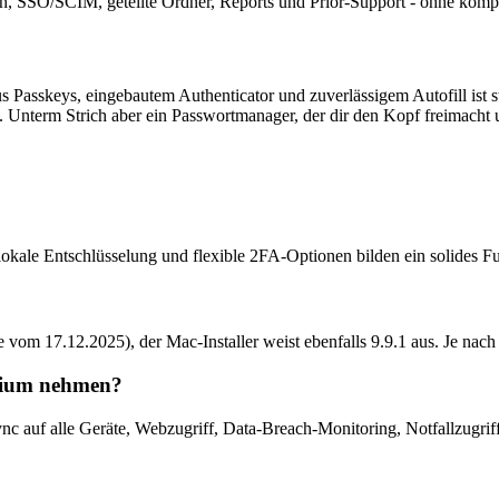
n, SSO/SCIM, geteilte Ordner, Reports und Prior-Support - ohne kompli
Passkeys, eingebautem Authenticator und zuverlässigem Autofill ist s
 Unterm Strich aber ein Passwortmanager, der dir den Kopf freimacht u
e Entschlüsselung und flexible 2FA-Optionen bilden ein solides Fun
e vom 17.12.2025), der Mac-Installer weist ebenfalls 9.9.1 aus. Je nach 
emium nehmen?
c auf alle Geräte, Webzugriff, Data-Breach-Monitoring, Notfallzugriff,