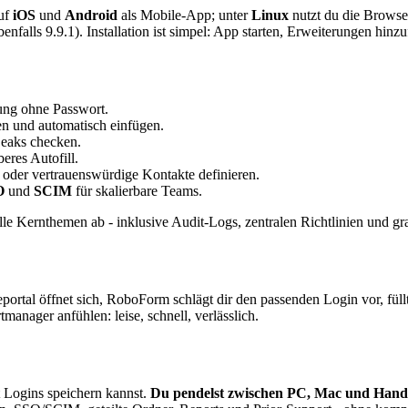
uf
iOS
und
Android
als Mobile-App; unter
Linux
nutzt du die Browse
ls 9.9.1). Installation ist simpel: App starten, Erweiterungen hinzuf
ng ohne Passwort.
n und automatisch einfügen.
Leaks checken.
res Autofill.
 oder vertrauenswürdige Kontakte definieren.
O
und
SCIM
für skalierbare Teams.
Kernthemen ab - inklusive Audit-Logs, zentralen Richtlinien und gra
ortal öffnet sich, RoboForm schlägt dir den passenden Login vor, füll
anager anfühlen: leise, schnell, verlässlich.
t Logins speichern kannst.
Du pendelst zwischen PC, Mac und Han