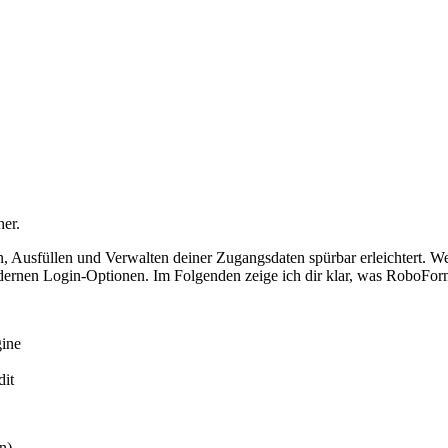
er.
n, Ausfüllen und Verwalten deiner Zugangsdaten spürbar erleichtert.
modernen Login-Optionen. Im Folgenden zeige ich dir klar, was RoboFor
gine
dit
n)