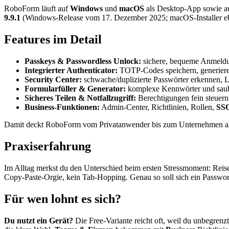
RoboForm läuft auf
Windows
und
macOS
als Desktop-App sowie a
9.9.1
(Windows-Release vom 17. Dezember 2025; macOS-Installer ebenfal
Features im Detail
Passkeys & Passwordless Unlock:
sichere, bequeme Anmeldu
Integrierter Authenticator:
TOTP-Codes speichern, generiere
Security Center:
schwache/duplizierte Passwörter erkennen, 
Formularfüller & Generator:
komplexe Kennwörter und saube
Sicheres Teilen & Notfallzugriff:
Berechtigungen fein steuern
Business-Funktionen:
Admin-Center, Richtlinien, Rollen,
SS
Damit deckt RoboForm vom Privatanwender bis zum Unternehmen alle 
Praxiserfahrung
Im Alltag merkst du den Unterschied beim ersten Stressmoment: Reisep
Copy-Paste-Orgie, kein Tab-Hopping. Genau so soll sich ein Passwortm
Für wen lohnt es sich?
Du nutzt ein Gerät?
Die Free-Variante reicht oft, weil du unbegrenz