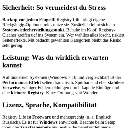
Sicherheit: So vermeidest du Stress
Backup vor jedem Eingriff.
Registry Life bringt eigene
Rückgängig-Optionen mit - nutze sie. Zusätzlich lohnt sich ein
Systemwiederherstellungspunkt
. Behalte im Kopf: Registry-
Cleaner greifen tief ins System ein. Wer wahllos alles löscht, riskiert
Seiteneffekte. Mit bedacht gewählten Kategorien bleibt das Risiko
sehr gering.
Leistung: Was du wirklich erwarten
kannst
Auf modernen Systemen (Windows 7-10 und vergleichbar) ist der
Performance-Effekt
selten dramatisch. Spürbar sind eher
stabilere
Verweise
, weniger Fehlermeldungen durch kaputte Einträge und
eine
kleinere Registry
. Kurz: Ordnung statt Wunder.
Lizenz, Sprache, Kompatibilität
Registry Life ist
Freeware
und mehrsprachig (u. a. Englisch,
Russisch). Es ist für
Windows
entwickelt. Beachte beim Setup
mögliche
Zusatzangebote
und wähle die benutzerdefinierte