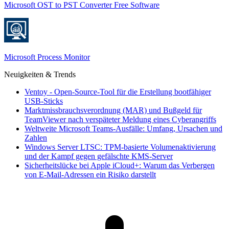
Microsoft OST to PST Converter Free Software
Microsoft Process Monitor
Neuigkeiten & Trends
Ventoy - Open-Source-Tool für die Erstellung bootfähiger
USB-Sticks
Marktmissbrauchsverordnung (MAR) und Bußgeld für
TeamViewer nach verspäteter Meldung eines Cyberangriffs
Weltweite Microsoft Teams-Ausfälle: Umfang, Ursachen und
Zahlen
Windows Server LTSC: TPM-basierte Volumenaktivierung
und der Kampf gegen gefälschte KMS-Server
Sicherheitslücke bei Apple iCloud+: Warum das Verbergen
von E-Mail-Adressen ein Risiko darstellt