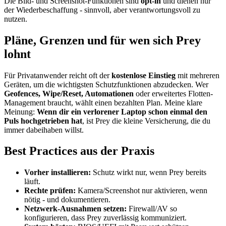
Die Bild- und Screenshot-Funktionen sind
opt-in
und dienen nur
der Wiederbeschaffung - sinnvoll, aber verantwortungsvoll zu
nutzen.
Pläne, Grenzen und für wen sich Prey
lohnt
Für Privatanwender reicht oft der
kostenlose Einstieg
mit mehreren
Geräten, um die wichtigsten Schutzfunktionen abzudecken. Wer
Geofences, Wipe/Reset, Automationen
oder erweitertes Flotten-
Management braucht, wählt einen bezahlten Plan. Meine klare
Meinung:
Wenn dir ein verlorener Laptop schon einmal den
Puls hochgetrieben hat
, ist Prey die kleine Versicherung, die du
immer dabeihaben willst.
Best Practices aus der Praxis
Vorher installieren:
Schutz wirkt nur, wenn Prey bereits
läuft.
Rechte prüfen:
Kamera/Screenshot nur aktivieren, wenn
nötig - und dokumentieren.
Netzwerk-Ausnahmen setzen:
Firewall/AV so
konfigurieren, dass Prey zuverlässig kommuniziert.