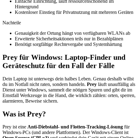
Einfache Einrichtung, läuft ressourcenschonend im
Hintergrund
Kostenloser Einstieg für Privatnutzung mit mehreren Geräten
Nachteile
Genauigkeit der Ortung hängt von verfügbaren WLANs ab
Erweiterte Sicherheitsaktionen teils nur in Bezahlplänen
Benötigt sorgfältige Rechtevergabe und Systemhärtung
Prey für Windows: Laptop-Finder und
Geräteschutz für den Fall der Fälle
Dein Laptop ist unterwegs dein halbes Leben. Genau deshalb willst
du im Notfall nicht raten, sondern handeln.
Prey
läuft unauffällig als
Dienst unter Windows, sammelt die nötigen Spuren und gibt dir im
Ernstfall Werkzeuge in die Hand, die wirklich zählen: orten, sperren,
alarmieren, Beweise sichern.
Was ist Prey?
Prey ist eine
Anti-Diebstahl- und Flotten-Tracking-Lösung
für
Windows-PCs (und andere Plattformen). Der Windows-Client ist
Open Source (GPLv3)
und verbindet dein Gerät mit einem Online-