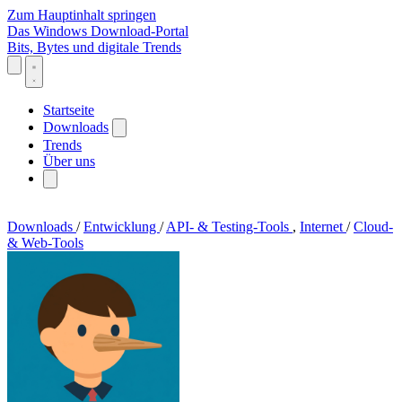
Zum Hauptinhalt springen
Das Windows Download-Portal
Bits, Bytes und digitale Trends
Startseite
Downloads
Trends
Über uns
Downloads
/
Entwicklung
/
API- & Testing-Tools
,
Internet
/
Cloud-
& Web-Tools