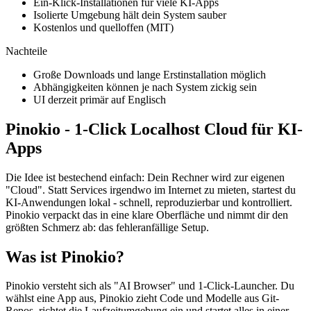
Ein-Klick-Installationen für viele KI-Apps
Isolierte Umgebung hält dein System sauber
Kostenlos und quelloffen (MIT)
Nachteile
Große Downloads und lange Erstinstallation möglich
Abhängigkeiten können je nach System zickig sein
UI derzeit primär auf Englisch
Pinokio - 1-Click Localhost Cloud für KI-
Apps
Die Idee ist bestechend einfach: Dein Rechner wird zur eigenen
"Cloud". Statt Services irgendwo im Internet zu mieten, startest du
KI-Anwendungen lokal - schnell, reproduzierbar und kontrolliert.
Pinokio verpackt das in eine klare Oberfläche und nimmt dir den
größten Schmerz ab: das fehleranfällige Setup.
Was ist Pinokio?
Pinokio versteht sich als "AI Browser" und 1-Click-Launcher. Du
wählst eine App aus, Pinokio zieht Code und Modelle aus Git-
Repos, richtet die Laufzeitumgebung ein und startet alles in einer