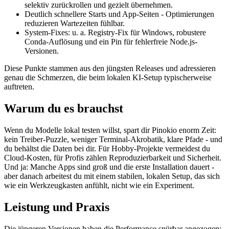
selektiv zurückrollen und gezielt übernehmen.
Deutlich schnellere Starts und App-Seiten - Optimierungen
reduzieren Wartezeiten fühlbar.
System-Fixes: u. a. Registry-Fix für Windows, robustere
Conda-Auflösung und ein Pin für fehlerfreie Node.js-
Versionen.
Diese Punkte stammen aus den jüngsten Releases und adressieren
genau die Schmerzen, die beim lokalen KI-Setup typischerweise
auftreten.
Warum du es brauchst
Wenn du Modelle lokal testen willst, spart dir Pinokio enorm Zeit:
kein Treiber-Puzzle, weniger Terminal-Akrobatik, klare Pfade - und
du behältst die Daten bei dir. Für Hobby-Projekte vermeidest du
Cloud-Kosten, für Profis zählen Reproduzierbarkeit und Sicherheit.
Und ja: Manche Apps sind groß und die erste Installation dauert -
aber danach arbeitest du mit einem stabilen, lokalen Setup, das sich
wie ein Werkzeugkasten anfühlt, nicht wie ein Experiment.
Leistung und Praxis
Die jüngeren Versionen haben die Performance spürbar angezogen: