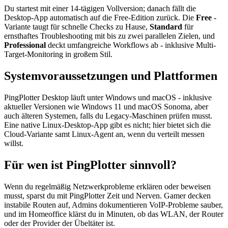
Du startest mit einer 14-tägigen Vollversion; danach fällt die
Desktop-App automatisch auf die Free-Edition zurück. Die
Free
-
Variante taugt für schnelle Checks zu Hause,
Standard
für
ernsthaftes Troubleshooting mit bis zu zwei parallelen Zielen, und
Professional
deckt umfangreiche Workflows ab - inklusive Multi-
Target-Monitoring in großem Stil.
Systemvoraussetzungen und Plattformen
PingPlotter Desktop läuft unter Windows und macOS - inklusive
aktueller Versionen wie Windows 11 und macOS Sonoma, aber
auch älteren Systemen, falls du Legacy-Maschinen prüfen musst.
Eine native Linux-Desktop-App gibt es nicht; hier bietet sich die
Cloud-Variante samt Linux-Agent an, wenn du verteilt messen
willst.
Für wen ist PingPlotter sinnvoll?
Wenn du regelmäßig Netzwerkprobleme erklären oder beweisen
musst, sparst du mit PingPlotter Zeit und Nerven. Gamer decken
instabile Routen auf, Admins dokumentieren VoIP-Probleme sauber,
und im Homeoffice klärst du in Minuten, ob das WLAN, der Router
oder der Provider der Übeltäter ist.