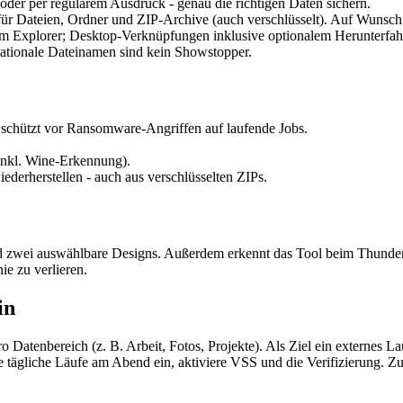
 oder per regulärem Ausdruck - genau die richtigen Daten sichern.
 für Dateien, Ordner und ZIP-Archive (auch verschlüsselt). Auf Wunsch
 Explorer; Desktop-Verknüpfungen inklusive optionalem Herunterfah
ationale Dateinamen sind kein Showstopper.
schützt vor Ransomware-Angriffen auf laufende Jobs.
inkl. Wine-Erkennung).
derherstellen - auch aus verschlüsselten ZIPs.
und zwei auswählbare Designs. Außerdem erkennt das Tool beim Thund
ie zu verlieren.
in
ro Datenbereich (z. B. Arbeit, Fotos, Projekte). Als Ziel ein externes L
tägliche Läufe am Abend ein, aktiviere VSS und die Verifizierung. Zu