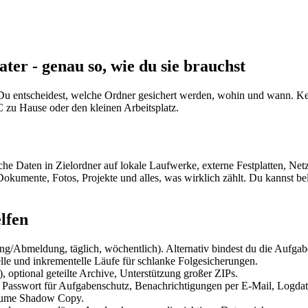
er - genau so, wie du sie brauchst
s: Du entscheidest, welche Ordner gesichert werden, wohin und wann. K
PC zu Hause oder den kleinen Arbeitsplatz.
he Daten in Zielordner auf lokale Laufwerke, externe Festplatten, Net
 Dokumente, Fotos, Projekte und alles, was wirklich zählt. Du kannst b
lfen
ng/Abmeldung, täglich, wöchentlich). Alternativ bindest du die Aufga
lle und inkrementelle Läufe für schlanke Folgesicherungen.
 optional geteilte Archive, Unterstützung großer ZIPs.
 Passwort für Aufgabenschutz, Benachrichtigungen per E-Mail, Logdat
olume Shadow Copy.