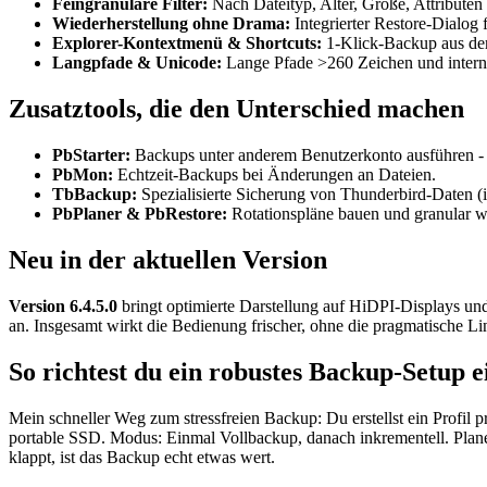
Feingranulare Filter:
Nach Dateityp, Alter, Größe, Attributen
Wiederherstellung ohne Drama:
Integrierter Restore-Dialog
Explorer-Kontextmenü & Shortcuts:
1-Klick-Backup aus dem
Langpfade & Unicode:
Lange Pfade >260 Zeichen und intern
Zusatztools, die den Unterschied machen
PbStarter:
Backups unter anderem Benutzerkonto ausführen - 
PbMon:
Echtzeit-Backups bei Änderungen an Dateien.
TbBackup:
Spezialisierte Sicherung von Thunderbird-Daten (
PbPlaner & PbRestore:
Rotationspläne bauen und granular wie
Neu in der aktuellen Version
Version 6.4.5.0
bringt optimierte Darstellung auf HiDPI-Displays 
an. Insgesamt wirkt die Bedienung frischer, ohne die pragmatische Lin
So richtest du ein robustes Backup-Setup e
Mein schneller Weg zum stressfreien Backup: Du erstellst ein Profil p
portable SSD. Modus: Einmal Vollbackup, danach inkrementell. Plane 
klappt, ist das Backup echt etwas wert.