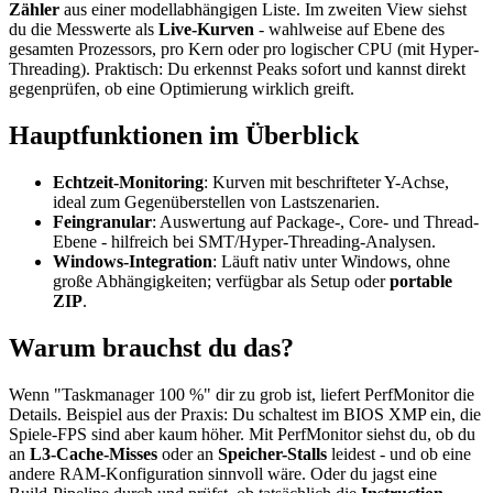
Zähler
aus einer modellabhängigen Liste. Im zweiten View siehst
du die Messwerte als
Live-Kurven
- wahlweise auf Ebene des
gesamten Prozessors, pro Kern oder pro logischer CPU (mit Hyper-
Threading). Praktisch: Du erkennst Peaks sofort und kannst direkt
gegenprüfen, ob eine Optimierung wirklich greift.
Hauptfunktionen im Überblick
Echtzeit-Monitoring
: Kurven mit beschrifteter Y-Achse,
ideal zum Gegenüberstellen von Lastszenarien.
Feingranular
: Auswertung auf Package-, Core- und Thread-
Ebene - hilfreich bei SMT/Hyper-Threading-Analysen.
Windows-Integration
: Läuft nativ unter Windows, ohne
große Abhängigkeiten; verfügbar als Setup oder
portable
ZIP
.
Warum brauchst du das?
Wenn "Taskmanager 100 %" dir zu grob ist, liefert PerfMonitor die
Details. Beispiel aus der Praxis: Du schaltest im BIOS XMP ein, die
Spiele-FPS sind aber kaum höher. Mit PerfMonitor siehst du, ob du
an
L3-Cache-Misses
oder an
Speicher-Stalls
leidest - und ob eine
andere RAM-Konfiguration sinnvoll wäre. Oder du jagst eine