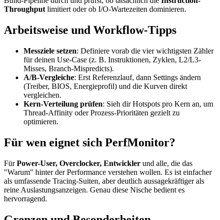
Build-Pipeline durch und prüfst, ob tatsächlich die
Instruction-
Throughput
limitiert oder ob I/O-Wartezeiten dominieren.
Arbeitsweise und Workflow-Tipps
Messziele setzen
: Definiere vorab die vier wichtigsten Zähler
für deinen Use-Case (z. B. Instruktionen, Zyklen, L2/L3-
Misses, Branch-Mispredicts).
A/B-Vergleiche
: Erst Referenzlauf, dann Settings ändern
(Treiber, BIOS, Energieprofil) und die Kurven direkt
vergleichen.
Kern-Verteilung prüfen
: Sieh dir Hotspots pro Kern an, um
Thread-Affinity oder Prozess-Prioritäten gezielt zu
optimieren.
Für wen eignet sich PerfMonitor?
Für
Power-User, Overclocker, Entwickler
und alle, die das
"Warum" hinter der Performance verstehen wollen. Es ist einfacher
als umfassende Tracing-Suiten, aber deutlich aussagekräftiger als
reine Auslastungsanzeigen. Genau diese Nische bedient es
hervorragend.
Grenzen und Besonderheiten