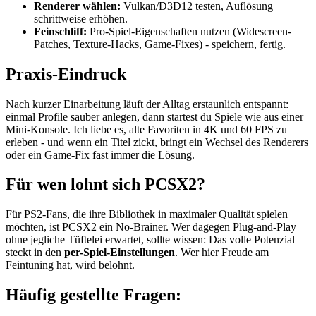
Renderer wählen:
Vulkan/D3D12 testen, Auflösung
schrittweise erhöhen.
Feinschliff:
Pro-Spiel-Eigenschaften nutzen (Widescreen-
Patches, Texture-Hacks, Game-Fixes) - speichern, fertig.
Praxis-Eindruck
Nach kurzer Einarbeitung läuft der Alltag erstaunlich entspannt:
einmal Profile sauber anlegen, dann startest du Spiele wie aus einer
Mini-Konsole. Ich liebe es, alte Favoriten in 4K und 60 FPS zu
erleben - und wenn ein Titel zickt, bringt ein Wechsel des Renderers
oder ein Game-Fix fast immer die Lösung.
Für wen lohnt sich PCSX2?
Für PS2-Fans, die ihre Bibliothek in maximaler Qualität spielen
möchten, ist PCSX2 ein No-Brainer. Wer dagegen Plug-and-Play
ohne jegliche Tüftelei erwartet, sollte wissen: Das volle Potenzial
steckt in den
per-Spiel-Einstellungen
. Wer hier Freude am
Feintuning hat, wird belohnt.
Häufig gestellte Fragen: