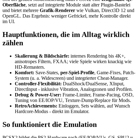
Oberfläche
, setzt auf integrierte Module statt alter Plugin-Bastelei
und bietet mehrere
Grafik-Renderer
wie Vulkan, Direct3D 12 und
OpenGL. Das Ergebnis: weniger Gefrickel, mehr Kontrolle direkt
im UI.
Hauptfunktionen, die im Alltag wirklich
zählen
Skalierung & Bildschärfe:
internes Rendering bis 4K+,
anisotropes Filtern, FXAA; viele Spiele wirken knackig wie
HD-Remasters.
Komfort:
Save-States,
per-Spiel-Profile
, Game-Fixes, Patch-
System (u. a. Widescreen) und integrierter Cheat-Manager.
Controller-Flexibilität:
DualShock/DualSense, XInput,
DirectInput - inklusive Vibration, Analogzonen und Profilen.
Debug & Power-User:
Frame-Limiter, Frame-Pacing, OSD,
Tuning von EE/IOP/VU, Texture-Dump/Replace für Mods.
RetroAchievements:
Einloggen, Sets wählen, auf Wunsch
Hardcore-Modus - direkt im Emulator.
So funktioniert die Emulation
PCSX2 bildet die PS2-Hardware nach (EE/IOP/VUs, GS, SPU2 u.