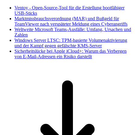
Ventoy - Open-Source-Tool für die Erstellung bootfähiger
USB-Sticks
Marktmissbrauchsverordnung (MAR) und Bußgeld für
TeamViewer nach verspäteter Meldung eines Cyberangriffs
Weltweite Microsoft Teams-Ausfälle: Umfang, Ursachen und
Zahlen
Windows Server LTSC: TPM-basierte Volumenaktivierung
und der Kampf gegen gefälschte KMS-Server
Sicherheitslücke bei Apple iCloud+: Warum das Verbergen
von E-Mail-Adressen ein Risiko darstellt