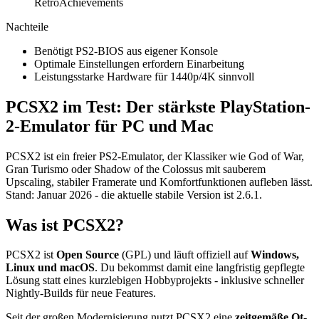
RetroAchievements
Nachteile
Benötigt PS2-BIOS aus eigener Konsole
Optimale Einstellungen erfordern Einarbeitung
Leistungsstarke Hardware für 1440p/4K sinnvoll
PCSX2 im Test: Der stärkste PlayStation-
2-Emulator für PC und Mac
PCSX2 ist ein freier PS2-Emulator, der Klassiker wie God of War,
Gran Turismo oder Shadow of the Colossus mit sauberem
Upscaling, stabiler Framerate und Komfortfunktionen aufleben lässt.
Stand: Januar 2026 - die aktuelle stabile Version ist 2.6.1.
Was ist PCSX2?
PCSX2 ist
Open Source
(GPL) und läuft offiziell auf
Windows,
Linux und macOS
. Du bekommst damit eine langfristig gepflegte
Lösung statt eines kurzlebigen Hobbyprojekts - inklusive schneller
Nightly-Builds für neue Features.
Seit der großen Modernisierung nutzt PCSX2 eine
zeitgemäße Qt-