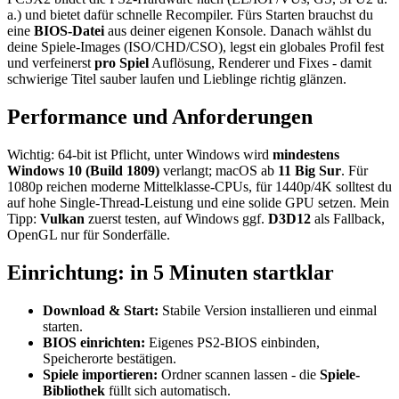
a.) und bietet dafür schnelle Recompiler. Fürs Starten brauchst du
eine
BIOS-Datei
aus deiner eigenen Konsole. Danach wählst du
deine Spiele-Images (ISO/CHD/CSO), legst ein globales Profil fest
und verfeinerst
pro Spiel
Auflösung, Renderer und Fixes - damit
schwierige Titel sauber laufen und Lieblinge richtig glänzen.
Performance und Anforderungen
Wichtig: 64-bit ist Pflicht, unter Windows wird
mindestens
Windows 10 (Build 1809)
verlangt; macOS ab
11 Big Sur
. Für
1080p reichen moderne Mittelklasse-CPUs, für 1440p/4K solltest du
auf hohe Single-Thread-Leistung und eine solide GPU setzen. Mein
Tipp:
Vulkan
zuerst testen, auf Windows ggf.
D3D12
als Fallback,
OpenGL nur für Sonderfälle.
Einrichtung: in 5 Minuten startklar
Download & Start:
Stabile Version installieren und einmal
starten.
BIOS einrichten:
Eigenes PS2-BIOS einbinden,
Speicherorte bestätigen.
Spiele importieren:
Ordner scannen lassen - die
Spiele-
Bibliothek
füllt sich automatisch.