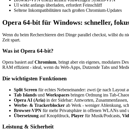
UI wirkt anfangs überladen, erfordert Feinschliff
Seltene Inkompatibilitäten nach großen Chromium-Updates
Opera 64-bit für Windows: schneller, fokus
Wenn du beim Recherchieren drei Dinge parallel checkst, willst du nic
Zeit spart.
Was ist Opera 64-bit?
Opera basiert auf
Chromium
, bringt aber ein eigenes, modulares D
RAM effizient - ideal, wenn du Web-Apps, Dutzende Tabs und Medien 
Die wichtigsten Funktionen
Split Screen
für echtes Nebeneinander: zwei (je nach Layout au
Tab Islands
und
Workspaces
bringen Ordnung ins Tab-Chaos: 
Opera AI (Aria)
in der Sidebar: Antworten, Zusammenfassen,
Werbe- & Trackerblocker
ab Werk - weniger Ablenkung, schn
Browser-VPN
für mehr Privatsphäre in offenen WLANs und u
Übersetzung
auf Knopfdruck,
Player
für Musik/Podcasts,
Vid
Leistung & Sicherheit