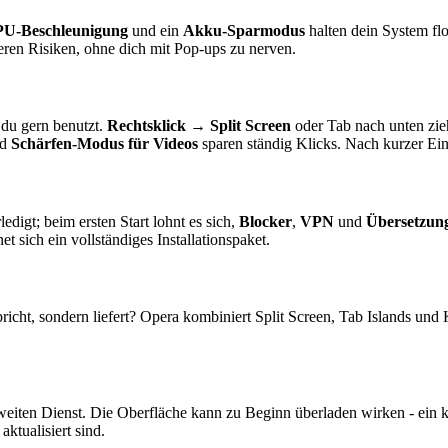
U-Beschleunigung
und ein
Akku-Sparmodus
halten dein System flo
ren Risiken, ohne dich mit Pop-ups zu nerven.
 du gern benutzt.
Rechtsklick → Split Screen
oder Tab nach unten zi
nd
Schärfen-Modus für Videos
sparen ständig Klicks. Nach kurzer Ei
edigt; beim ersten Start lohnt es sich,
Blocker
,
VPN
und
Übersetzun
 sich ein vollständiges Installationspaket.
spricht, sondern liefert? Opera kombiniert Split Screen, Tab Islands un
weiten Dienst. Die Oberfläche kann zu Beginn überladen wirken - ein 
ktualisiert sind.