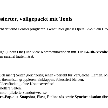
sierter, vollgepackt mit Tools
ht dauernd Fenster jonglieren. Genau hier glänzt Opera 64-bit: ein Bro
esign (Opera One) und viele Komfortfunktionen mit. Die
64-Bit-Archit
parallel laufen lässt.
ch mehr) Seiten gleichzeitig sehen - perfekt für Vergleiche, Lernen, 
thematisch gruppieren, einklappen, fokussiert bleiben.
 Ideenfindung ohne Kontextwechsel.
ellere Seiten.
nkomplizierte Standortwechsel.
eo-Pop-out
,
Snapshot
,
Flow
,
Pinboards
sowie
Synchronisation
über