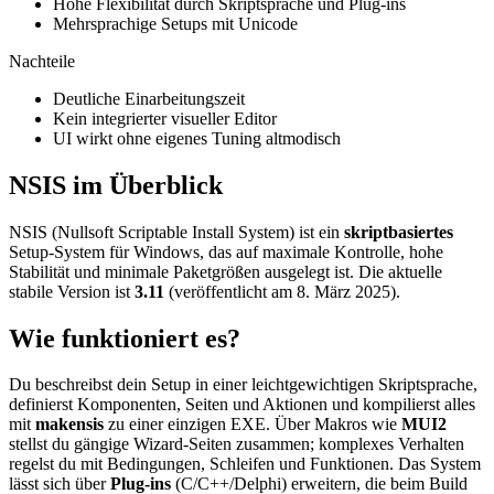
Hohe Flexibilität durch Skriptsprache und Plug-ins
Mehrsprachige Setups mit Unicode
Nachteile
Deutliche Einarbeitungszeit
Kein integrierter visueller Editor
UI wirkt ohne eigenes Tuning altmodisch
NSIS im Überblick
NSIS (Nullsoft Scriptable Install System) ist ein
skriptbasiertes
Setup-System für Windows, das auf maximale Kontrolle, hohe
Stabilität und minimale Paketgrößen ausgelegt ist. Die aktuelle
stabile Version ist
3.11
(veröffentlicht am 8. März 2025).
Wie funktioniert es?
Du beschreibst dein Setup in einer leichtgewichtigen Skriptsprache,
definierst Komponenten, Seiten und Aktionen und kompilierst alles
mit
makensis
zu einer einzigen EXE. Über Makros wie
MUI2
stellst du gängige Wizard-Seiten zusammen; komplexes Verhalten
regelst du mit Bedingungen, Schleifen und Funktionen. Das System
lässt sich über
Plug-ins
(C/C++/Delphi) erweitern, die beim Build