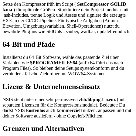
Setze den Kompressor früh im Script (
SetCompressor /SOLID
lzma
) für optimale Größen. Strukturiere dein Projekt modular mit
.nsh-Includes, trenne Logik und Assets und signiere die erzeugte
EXE in der CI/CD-Pipeline. Für typische Aufgaben (Admin-
Elevation, Umgebungsvariablen, Shell-Operationen) nutzt du
bewährte Plug-ins wie StdUtils - sauber, wartbar, updatefreundlich.
64-Bit und Pfade
Installierst du 64-Bit-Software, wähle das passende Ziel über
Variablen wie
$PROGRAMFILES64
(auf x64 führt das nach
Program Files). So bleiben deine Setups systemkonform und du
verhinderst falsche Zielordner auf WOW64-Systemen.
Lizenz & Unternehmenseinsatz
NSIS steht unter einer sehr permissiven
zlib/libpng-Lizenz
(mit
separaten Lizenzen für die Kompressionsmodule). Bedeutet: Du
darfst NSIS
kostenlos
auch
kommerziell
nutzen, anpassen und mit
deiner Software ausliefern - ohne Copyleft-Pflichten.
Grenzen und Alternativen