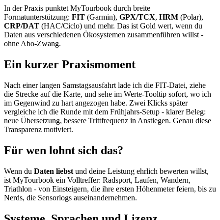
In der Praxis punktet MyTourbook durch breite
Formatunterstützung:
FIT
(Garmin),
GPX/TCX
,
HRM
(Polar),
CRP/DAT
(HAC/Ciclo) und mehr. Das ist Gold wert, wenn du
Daten aus verschiedenen Ökosystemen zusammenführen willst -
ohne Abo-Zwang.
Ein kurzer Praxismoment
Nach einer langen Samstagsausfahrt lade ich die FIT-Datei, ziehe
die Strecke auf die Karte, und sehe im Werte-Tooltip sofort, wo ich
im Gegenwind zu hart angezogen habe. Zwei Klicks später
vergleiche ich die Runde mit dem Frühjahrs-Setup - klarer Beleg:
neue Übersetzung, bessere Trittfrequenz in Anstiegen. Genau diese
Transparenz motiviert.
Für wen lohnt sich das?
Wenn du
Daten liebst
und deine Leistung ehrlich bewerten willst,
ist MyTourbook ein Volltreffer: Radsport, Laufen, Wandern,
Triathlon - von Einsteigern, die ihre ersten Höhenmeter feiern, bis zu
Nerds, die Sensorlogs auseinandernehmen.
Systeme, Sprachen und Lizenz