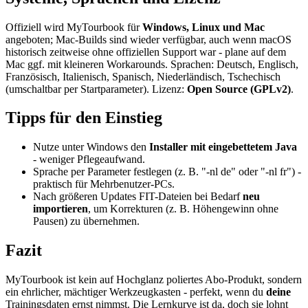
Offiziell wird MyTourbook für
Windows, Linux und Mac
angeboten; Mac-Builds sind wieder verfügbar, auch wenn macOS
historisch zeitweise ohne offiziellen Support war - plane auf dem
Mac ggf. mit kleineren Workarounds. Sprachen: Deutsch, Englisch,
Französisch, Italienisch, Spanisch, Niederländisch, Tschechisch
(umschaltbar per Startparameter). Lizenz:
Open Source (GPLv2)
.
Tipps für den Einstieg
Nutze unter Windows den
Installer mit eingebettetem Java
- weniger Pflegeaufwand.
Sprache per Parameter festlegen (z. B. "-nl de" oder "-nl fr") -
praktisch für Mehrbenutzer-PCs.
Nach größeren Updates FIT-Dateien bei Bedarf
neu
importieren
, um Korrekturen (z. B. Höhengewinn ohne
Pausen) zu übernehmen.
Fazit
MyTourbook ist kein auf Hochglanz poliertes Abo-Produkt, sondern
ein ehrlicher, mächtiger Werkzeugkasten - perfekt, wenn du
deine
Trainingsdaten ernst nimmst. Die Lernkurve ist da, doch sie lohnt