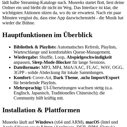
lädt halbe Streaming-Kataloge nach. Museeks startet flott, liest deine
Ordner ein und bleibt dir nicht im Weg. Das Interface ist klar, die
wichtigsten Aktionen sitzen da, wo du sie erwartest. Nach ein paar
Minuten vergisst du, dass eine App dazwischensteht - die Musik hat
wieder die Bühne.
Hauptfunktionen im Überblick
Bibliothek & Playlists:
Automatisches Refresh, Playlists,
Warteschlange und komfortables Queue-Management.
Wiedergabe:
Shuffle, Loop,
Abspielgeschwindigkeit
anpassen,
Sleep-Mode-Blocker
für lange Sessions.
Dateiformate:
MP3, MP4, M4A/AAC, FLAC, WAV, OGG,
3GPP - solide Abdeckung für lokale Sammlungen.
Komfort:
Cover-Art,
Dark Theme
,
.m3u Import/Export
für bestehende Playlists.
Mehrsprachig:
UI-Übersetzungen wachsen stetig (u.a.
Englisch, Japanisch, Traditionelles Chinesisch); die
Community hilft kräftig mit.
Installation & Plattformen
Museeks läuft auf
Windows
(x64 und ARM),
macOS
(Intel und