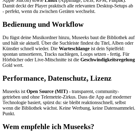
Apple Silicon) sowie
Linux
(AppImage, DEB, RPM, Flatpak).
Damit deckt der Player praktisch alle relevanten Desktop-Setups ab
- perfekt, wenn du zwischen Geräten wechselst.
Bedienung und Workflow
Du fügst deine Musikordner hinzu, Museeks baut die Bibliothek auf
und hält sie aktuell. Über die Suchleiste findest du Titel, Alben oder
Künstler schnell wieder. Die
Warteschlange
ist dein Spielfeld:
spontan umsortieren, Tracks nachlegen, Loops setzen - fertig. Für
Hörbücher oder Live-Mitschnitte ist die
Geschwindigkeitsregelung
Gold wert.
Performance, Datenschutz, Lizenz
Museeks ist
Open Source (MIT)
- transparent, community-
getrieben und ohne Telemetrie-Zirkus. Dass die App auf moderner
Technologie basiert, spürst du: sie bleibt reaktionsschnell, selbst
wenn die Bibliothek wächst. Keine Werbung, keine Datensammelei.
Punkt.
Wem empfehle ich Museeks?