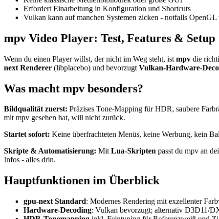
Erfordert Einarbeitung in Konfiguration und Shortcuts
Vulkan kann auf manchen Systemen zicken - notfalls OpenGL
mpv Video Player: Test, Features & Setup
Wenn du einen Player willst, der nicht im Weg steht, ist
mpv
die rich
next Renderer
(libplacebo) und bevorzugt
Vulkan-Hardware-Deco
Was macht mpv besonders?
Bildqualität zuerst:
Präzises Tone-Mapping für HDR, saubere Farbräu
mit mpv gesehen hat, will nicht zurück.
Startet sofort:
Keine überfrachteten Menüs, keine Werbung, kein Ball
Skripte & Automatisierung:
Mit
Lua-Skripten
passt du mpv an dei
Infos - alles drin.
Hauptfunktionen im Überblick
gpu-next Standard
: Modernes Rendering mit exzellenter Far
Hardware-Decoding
: Vulkan bevorzugt; alternativ D3D1
HDR-Tonemapping
inkl. Feintuning für Referenzweiß und Zi