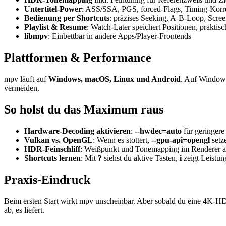
Untertitel-Power
: ASS/SSA, PGS, forced-Flags, Timing-Korre
Bedienung per Shortcuts
: präzises Seeking, A-B-Loop, Scree
Playlist & Resume
: Watch-Later speichert Positionen, praktis
libmpv
: Einbettbar in andere Apps/Player-Frontends
Plattformen & Performance
mpv läuft auf
Windows, macOS, Linux und Android
. Auf Windows
vermeiden.
So holst du das Maximum raus
Hardware-Decoding aktivieren
:
--hwdec=auto
für geringer
Vulkan vs. OpenGL
: Wenn es stottert,
--gpu-api=opengl
setz
HDR-Feinschliff
: Weißpunkt und Tonemapping im Renderer anp
Shortcuts lernen
: Mit
?
siehst du aktive Tasten,
i
zeigt Leistun
Praxis-Eindruck
Beim ersten Start wirkt mpv unscheinbar. Aber sobald du eine 4K-H
ab, es liefert.