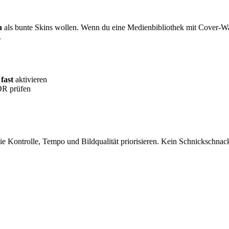
n
als bunte Skins wollen. Wenn du eine Medienbibliothek mit Cover-Wall
.
l
fast
aktivieren
DR prüfen
die Kontrolle, Tempo und Bildqualität priorisieren. Kein Schnickschnack,