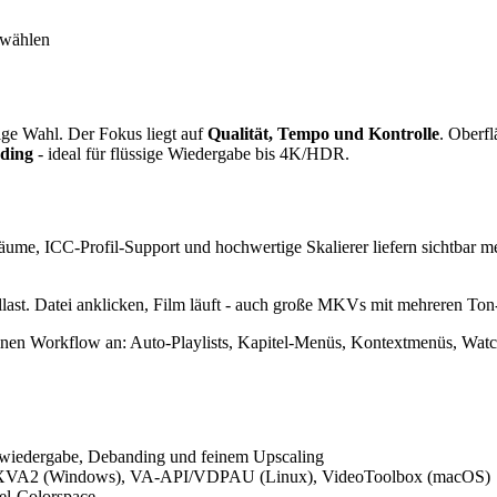
 wählen
tige Wahl. Der Fokus liegt auf
Qualität, Tempo und Kontrolle
. Oberf
ding
- ideal für flüssige Wiedergabe bis 4K/HDR.
me, ICC-Profil-Support und hochwertige Skalierer liefern sichtbar m
ast. Datei anklicken, Film läuft - auch große MKVs mit mehreren Ton-
nen Workflow an: Auto-Playlists, Kapitel-Menüs, Kontextmenüs, Wat
bwiedergabe, Debanding und feinem Upscaling
1/DXVA2 (Windows), VA-API/VDPAU (Linux), VideoToolbox (macOS)
el-Colorspace