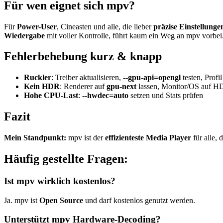
Für wen eignet sich mpv?
Für
Power-User
, Cineasten und alle, die lieber
präzise Einstellunge
Wiedergabe
mit voller Kontrolle, führt kaum ein Weg an mpv vorbei
Fehlerbehebung kurz & knapp
Ruckler
: Treiber aktualisieren,
--gpu-api=opengl
testen, Profi
Kein HDR
: Renderer auf
gpu-next
lassen, Monitor/OS auf H
Hohe CPU-Last
:
--hwdec=auto
setzen und Stats prüfen
Fazit
Mein Standpunkt:
mpv ist der
effizienteste Media Player
für alle, 
Häufig gestellte Fragen:
Ist mpv wirklich kostenlos?
Ja. mpv ist
Open Source
und darf kostenlos genutzt werden.
Unterstützt mpv Hardware-Decoding?