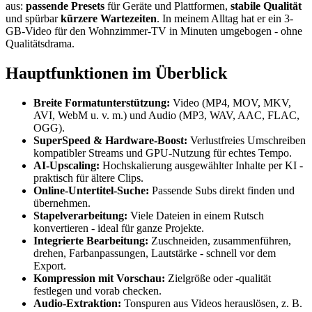
aus:
passende Presets
für Geräte und Plattformen,
stabile Qualität
und spürbar
kürzere Wartezeiten
. In meinem Alltag hat er ein 3-
GB-Video für den Wohnzimmer-TV in Minuten umgebogen - ohne
Qualitätsdrama.
Hauptfunktionen im Überblick
Breite Formatunterstützung:
Video (MP4, MOV, MKV,
AVI, WebM u. v. m.) und Audio (MP3, WAV, AAC, FLAC,
OGG).
SuperSpeed & Hardware-Boost:
Verlustfreies Umschreiben
kompatibler Streams und GPU-Nutzung für echtes Tempo.
AI-Upscaling:
Hochskalierung ausgewählter Inhalte per KI -
praktisch für ältere Clips.
Online-Untertitel-Suche:
Passende Subs direkt finden und
übernehmen.
Stapelverarbeitung:
Viele Dateien in einem Rutsch
konvertieren - ideal für ganze Projekte.
Integrierte Bearbeitung:
Zuschneiden, zusammenführen,
drehen, Farbanpassungen, Lautstärke - schnell vor dem
Export.
Kompression mit Vorschau:
Zielgröße oder -qualität
festlegen und vorab checken.
Audio-Extraktion:
Tonspuren aus Videos herauslösen, z. B.