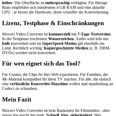
höher
. Die Oberfläche ist
mehrsprachig
verfügbar. Für flüssige
Runs empfehlen sich mindestens 4 GB RAM und eine aktuelle
GPU - je besser die Hardware, desto schneller die Konvertierung.
Lizenz, Testphase & Einschränkungen
Movavi Video Converter ist
kommerziell
mit
7-Tage-Testversion
.
In der Testphase erscheinen
Wasserzeichen
, Audio wird teils nur
halb
konvertiert und im
SuperSpeed-Modus
gilt ebenfalls ein
Limit. Rechtlich wichtig:
Kopiergeschützte Medien
(z. B. DRM-
DVDs) werden nicht konvertiert.
Für wen eignet sich das Tool?
Für Creator, die Clips fix fürs Web exportieren. Für Familien, die
4K-Material kompatibel für ihren TV machen. Für alle, die einfach
eine
verlässliche Konvertier-Maschine
wollen statt stundenlang an
Codecs zu schrauben.
Mein Fazit
Movavi Video Converter ist kein Baukasten für Filmstudios - aber
genau das macht ihn stark.
Schnell, klar, zielorientiert
. Wer