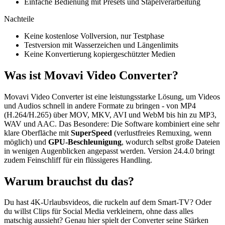
Einfache Bedienung mit Presets und Stapelverarbeitung
Nachteile
Keine kostenlose Vollversion, nur Testphase
Testversion mit Wasserzeichen und Längenlimits
Keine Konvertierung kopiergeschützter Medien
Was ist Movavi Video Converter?
Movavi Video Converter ist eine leistungsstarke Lösung, um Videos
und Audios schnell in andere Formate zu bringen - von MP4
(H.264/H.265) über MOV, MKV, AVI und WebM bis hin zu MP3,
WAV und AAC. Das Besondere: Die Software kombiniert eine sehr
klare Oberfläche mit
SuperSpeed
(verlustfreies Remuxing, wenn
möglich) und
GPU-Beschleunigung
, wodurch selbst große Dateien
in wenigen Augenblicken angepasst werden. Version 24.4.0 bringt
zudem Feinschliff für ein flüssigeres Handling.
Warum brauchst du das?
Du hast 4K-Urlaubsvideos, die ruckeln auf dem Smart-TV? Oder
du willst Clips für Social Media verkleinern, ohne dass alles
matschig aussieht? Genau hier spielt der Converter seine Stärken