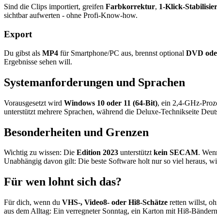
Sind die Clips importiert, greifen
Farbkorrektur
,
1-Klick-Stabilisi
sichtbar aufwerten - ohne Profi-Know-how.
Export
Du gibst als
MP4
für Smartphone/PC aus, brennst optional
DVD oder
Ergebnisse sehen will.
Systemanforderungen und Sprachen
Vorausgesetzt wird
Windows 10 oder 11 (64-Bit)
, ein 2,4-GHz-Proz
unterstützt mehrere Sprachen, während die Deluxe-Technikseite Deu
Besonderheiten und Grenzen
Wichtig zu wissen: Die
Edition 2023
unterstützt
kein SECAM
. Wen
Unabhängig davon gilt: Die beste Software holt nur so viel heraus, 
Für wen lohnt sich das?
Für dich, wenn du
VHS-, Video8- oder Hi8-Schätze
retten willst, o
aus dem Alltag: Ein verregneter Sonntag, ein Karton mit Hi8-Bändern v