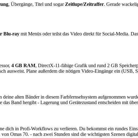
erung
, Übergänge, Titel und sogar
Zeitlupe/Zeitraffer
. Gerade wackelig
 Blu-ray
mit Menüs oder teilst das Video direkt für Social-Media. Das 
essor,
4 GB RAM
, DirectX-11-fähige Grafik und rund 2 GB Speicherpla
tsch ausweist. Plane außerdem die nötigen Video-Eingänge ein (USB,
n deine alten Bänder in diesem Farbfernsehsystem aufgenommen wurden
wie das Band hergibt - Lagerung und Gerätezustand entscheiden mit übe
hne dich in Profi-Workflows zu verlieren. Du bekommst ein rundes Einst
on Omas 70. - nach zwei Stunden sind die wichtigsten Szenen digital, l