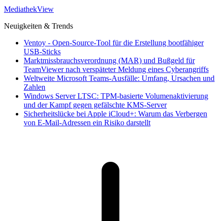
MediathekView
Neuigkeiten & Trends
Ventoy - Open-Source-Tool für die Erstellung bootfähiger
USB-Sticks
Marktmissbrauchsverordnung (MAR) und Bußgeld für
TeamViewer nach verspäteter Meldung eines Cyberangriffs
Weltweite Microsoft Teams-Ausfälle: Umfang, Ursachen und
Zahlen
Windows Server LTSC: TPM-basierte Volumenaktivierung
und der Kampf gegen gefälschte KMS-Server
Sicherheitslücke bei Apple iCloud+: Warum das Verbergen
von E-Mail-Adressen ein Risiko darstellt