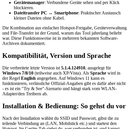
Gerätemanager
: Verbundene Geräte sehen und per Klick
blockieren.
Dateitransfer PC ↔ Smartphone
: Praktischer Austausch
kleiner Dateien ohne Kabel.
Die Kombination aus einfacher Hotspot-Freigabe, Geräteverwaltung
und File-Transfer ist der Grund, warum das Tool jahrelang beliebt
war. Diese Funktionsweise ist in mehreren bekannten Software-
Archiven dokumentiert.
Kompatibilität, Version und Sprache
Die verbreitete letzte Version ist
5.1.4.124910
, ausgelegt für
Windows 7/8/10
(teilweise auch XP/Vista). Als
Sprache
wird in
der Regel
English
angegeben. Auf Windows 11 kann es
funktionieren, verlässliche Offizial-Angaben gibt es dafür aber nicht
- es ist ein "Try & See"-Szenario und hängt stark vom WLAN-
Adapter/den Treibern ab.
Installation & Bedienung: So gehst du vor
Nach der Installation wählst du SSID und Passwort, gibst die zu
teilende Verbindung an (LAN, Mobilstick etc.) und startest den
Hotspot. Im Geräte-Tab siehst du, wer verbunden ist, und kannst