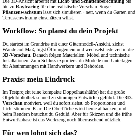
Die 3D-Ansicht arbeitet mit
Licht- und Schattenberechnung
bis
hin zu
Raytracing
für eine realistische Vorschau. Sogar
Pflanzenwachstum
lässt sich simulieren - nett, wenn du Garten und
Terrassenwirkung einschätzen willst.
Workflow: So planst du dein Projekt
Du startest im Grundriss mit einer Gittermodell-Ansicht, ziehst
Wände auf Maß, fügst Öffnungen ein und wechselst jederzeit in die
3D-Vorschau
. Danach folgen Materialien, Möbel und technische
Installationen. Zum Schluss exportierst du Modelle und Unterlagen
für Abstimmungen mit Handwerkern und Behörden.
Praxis: mein Eindruck
Im Testprojekt (eine kompakte Doppelhaushälfte) hat die große
Objektbibliothek schnell zu stimmigen Entwürfen geführt. Die
3D-
Vorschau
motiviert, weil du sofort siehst, ob Proportionen und
Licht stimmen. Klar: Die Oberfläche wirkt heute altbacken, und
beim Rendern brauchst du Geduld. Aber für Skizzen und die frühe
Entwurfsphase ist das Werkzeug noch überraschend nützlich.
Für wen lohnt sich das?