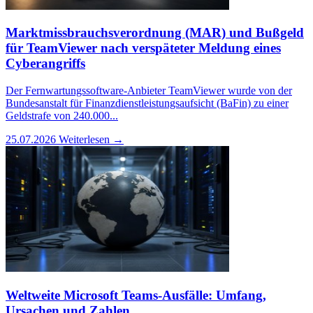
Marktmissbrauchsverordnung (MAR) und Bußgeld
für TeamViewer nach verspäteter Meldung eines
Cyberangriffs
Der Fernwartungssoftware-Anbieter TeamViewer wurde von der
Bundesanstalt für Finanzdienstleistungsaufsicht (BaFin) zu einer
Geldstrafe von 240.000...
25.07.2026
Weiterlesen →
Weltweite Microsoft Teams-Ausfälle: Umfang,
Ursachen und Zahlen