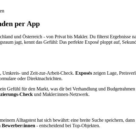
ven
nden per App
chland und Österreich - von Privat bis Makler. Du filterst Ergebnisse 
ngsraum jagt, kennt das Gefühl: Das perfekte Exposé ploppt auf, Sekund
, Umkreis- und Zeit-zur-Arbeit-Check.
Exposés
zeigen Lage, Preisver
Formulare oder Direktnachrichten.
ein Gefühl für den Markt, was dir bei Verhandlung und Budgetrahmen 
nzierungs-Check
und Makler:innen-Netzwerk.
inem Alltagstest hat sich bewährt: eine breite Suche speichern, dann
n Bewerber:innen
- entscheidend bei Top-Objekten.