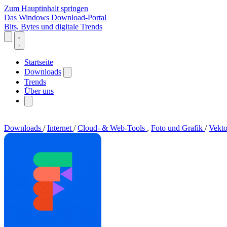
Zum Hauptinhalt springen
Das Windows Download-Portal
Bits, Bytes und digitale Trends
Startseite
Downloads
Trends
Über uns
Downloads
/
Internet
/
Cloud- & Web-Tools
,
Foto und Grafik
/
Vekto