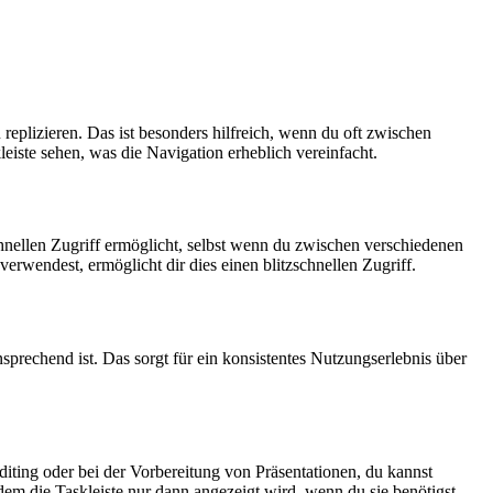
eplizieren. Das ist besonders hilfreich, wenn du oft zwischen
iste sehen, was die Navigation erheblich vereinfacht.
hnellen Zugriff ermöglicht, selbst wenn du zwischen verschiedenen
rwendest, ermöglicht dir dies einen blitzschnellen Zugriff.
sprechend ist. Das sorgt für ein konsistentes Nutzungserlebnis über
diting oder bei der Vorbereitung von Präsentationen, du kannst
dem die Taskleiste nur dann angezeigt wird, wenn du sie benötigst.