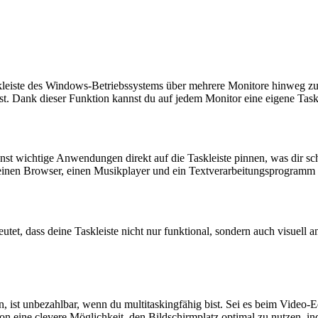
kleiste des Windows-Betriebssystems über mehrere Monitore hinweg zu r
t. Dank dieser Funktion kannst du auf jedem Monitor eine eigene Taskle
st wichtige Anwendungen direkt auf die Taskleiste pinnen, was dir sc
einen Browser, einen Musikplayer und ein Textverarbeitungsprogramm ve
t, dass deine Taskleiste nicht nur funktional, sondern auch visuell an
 ist unbezahlbar, wenn du multitaskingfähig bist. Sei es beim Video-E
on eine clevere Möglichkeit, den Bildschirmplatz optimal zu nutzen, in