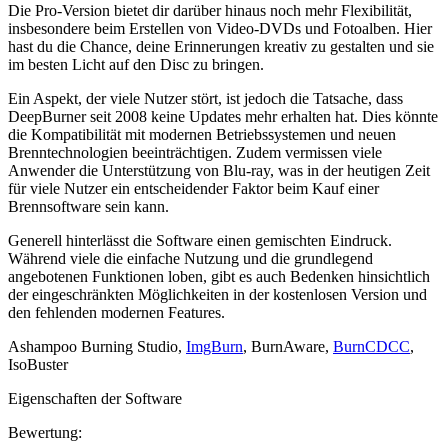
Die Pro-Version bietet dir darüber hinaus noch mehr Flexibilität,
insbesondere beim Erstellen von Video-DVDs und Fotoalben. Hier
hast du die Chance, deine Erinnerungen kreativ zu gestalten und sie
im besten Licht auf den Disc zu bringen.
Ein Aspekt, der viele Nutzer stört, ist jedoch die Tatsache, dass
DeepBurner seit 2008 keine Updates mehr erhalten hat. Dies könnte
die Kompatibilität mit modernen Betriebssystemen und neuen
Brenntechnologien beeinträchtigen. Zudem vermissen viele
Anwender die Unterstützung von Blu-ray, was in der heutigen Zeit
für viele Nutzer ein entscheidender Faktor beim Kauf einer
Brennsoftware sein kann.
Generell hinterlässt die Software einen gemischten Eindruck.
Während viele die einfache Nutzung und die grundlegend
angebotenen Funktionen loben, gibt es auch Bedenken hinsichtlich
der eingeschränkten Möglichkeiten in der kostenlosen Version und
den fehlenden modernen Features.
Ashampoo Burning Studio,
ImgBurn
, BurnAware,
BurnCDCC
,
IsoBuster
Eigenschaften der Software
Bewertung: